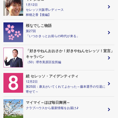
1月12日
セレッソ大阪堺レディース
林穂之香【後編】
桜なでしこ物語
第27回
「いつかきっとお前らの時代が来る」
「好きやねんおおさか！好きやねんセレッソ！宣言」
キャラバン
（50）堺市美原区役所編
続 セレッソ・アイデンティティ
12月2日
第25回：康太がいてくれてよかった～藤本選手の引退に
寄せて～
マイマイ～ほぼ毎日舞洲～
クラブハウスから最新情報をお届け♪