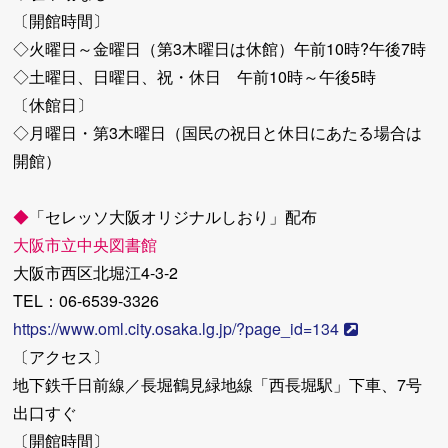
〔開館時間〕
◇火曜日～金曜日（第3木曜日は休館）午前10時?午後7時
◇土曜日、日曜日、祝・休日 午前10時～午後5時
〔休館日〕
◇月曜日・第3木曜日（国民の祝日と休日にあたる場合は
開館）
◆
「セレッソ大阪オリジナルしおり」配布
大阪市立中央図書館
大阪市西区北堀江4-3-2
TEL：06-6539-3326
https://www.oml.city.osaka.lg.jp/?page_id=134
〔アクセス〕
地下鉄千日前線／長堀鶴見緑地線「西長堀駅」下車、7号
出口すぐ
〔開館時間〕