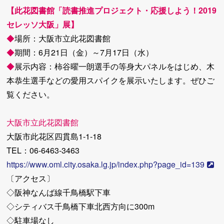
【此花図書館「読書推進プロジェクト・応援しよう！2019
セレッソ大阪」展】
◆
場所：大阪市立此花図書館
◆
期間：6月21日（金）～7月17日（水）
◆
展示内容：柿谷曜一朗選手の等身大パネルをはじめ、木
本恭生選手などの愛用スパイクを展示いたします。ぜひご
覧ください。
大阪市立此花図書館
大阪市此花区四貫島1-1-18
TEL：06-6463-3463
https://www.oml.city.osaka.lg.jp/index.php?page_id=139
〔アクセス〕
◇阪神なんば線千鳥橋駅下車
◇シティバス千鳥橋下車北西方向に300m
◇駐車場なし