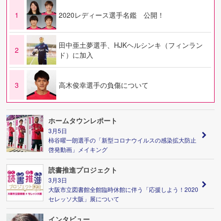
1
2020レディース選手名鑑 公開！
田中亜土夢選手、HJKヘルシンキ（フィンラン
2
ド）に加入
3
高木俊幸選手の負傷について
ホームタウンレポート
3月5日
柿谷曜一朗選手の「新型コロナウイルスの感染拡大防止
啓発動画」メイキング
読書推進プロジェクト
3月3日
大阪市立図書館全館臨時休館に伴う「応援しよう！2020
セレッソ大阪」展について
インタビュー