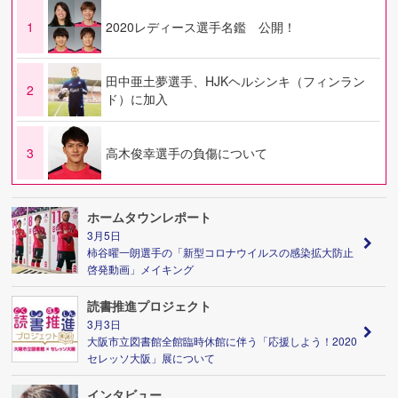
1
2020レディース選手名鑑 公開！
田中亜土夢選手、HJKヘルシンキ（フィンラン
2
ド）に加入
3
高木俊幸選手の負傷について
ホームタウンレポート
3月5日
柿谷曜一朗選手の「新型コロナウイルスの感染拡大防止
啓発動画」メイキング
読書推進プロジェクト
3月3日
大阪市立図書館全館臨時休館に伴う「応援しよう！2020
セレッソ大阪」展について
インタビュー