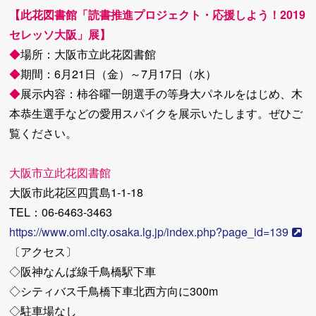
【此花図書館「読書推進プロジェクト・応援しよう！2019
セレッソ大阪」展】
◆
場所：大阪市立此花図書館
◆
期間：6月21日（金）～7月17日（水）
◆
展示内容：柿谷曜一朗選手の等身大パネルをはじめ、木
本恭生選手などの愛用スパイクを展示いたします。ぜひご
覧ください。
大阪市立此花図書館
大阪市此花区四貫島1-1-18
TEL：06-6463-3463
https://www.oml.city.osaka.lg.jp/index.php?page_id=139
〔アクセス〕
◇阪神なんば線千鳥橋駅下車
◇シティバス千鳥橋下車北西方向に300m
◇駐車場なし