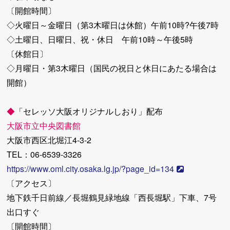
〔開館時間〕
◇火曜日～金曜日（第3木曜日は休館）午前10時?午後7時
◇土曜日、日曜日、祝・休日 午前10時～午後5時
〔休館日〕
◇月曜日・第3木曜日（国民の祝日と休日にあたる場合は
開館）
◆
「セレッソ大阪オリジナルしおり」配布
大阪市立中央図書館
大阪市西区北堀江4-3-2
TEL：06-6539-3326
https://www.oml.city.osaka.lg.jp/?page_id=134
〔アクセス〕
地下鉄千日前線／長堀鶴見緑地線「西長堀駅」下車、7号
出口すぐ
〔開館時間〕