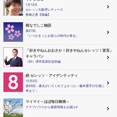
1月12日
セレッソ大阪堺レディース
林穂之香【後編】
桜なでしこ物語
第27回
「いつかきっとお前らの時代が来る」
「好きやねんおおさか！好きやねんセレッソ！宣言」
キャラバン
（50）堺市美原区役所編
続 セレッソ・アイデンティティ
12月2日
第25回：康太がいてくれてよかった～藤本選手の引退に
寄せて～
マイマイ～ほぼ毎日舞洲～
クラブハウスから最新情報をお届け♪