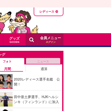
レディース
会員メニュー
グッズ
ログイン
GOODS
ング
フォト
ニュース
月間
通算
2020レディース選手名鑑 公
開！
田中亜土夢選手、HJKヘルシ
ンキ（フィンランド）に加入