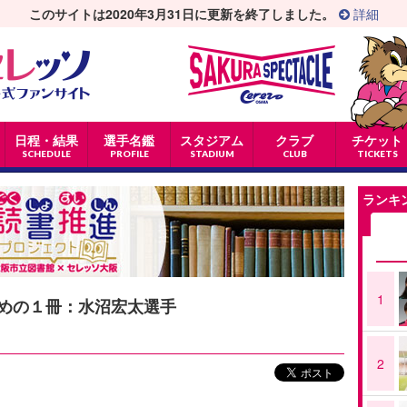
このサイトは2020年3月31日に更新を終了しました。
詳細
日程・結果
選手名鑑
スタジアム
クラブ
チケット
SCHEDULE
PROFILE
STADIUM
CLUB
TICKETS
ランキ
1
めの１冊：水沼宏太選手
2