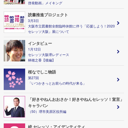
啓発動画」メイキング
読書推進プロジェクト
3月3日
大阪市立図書館全館臨時休館に伴う「応援しよう！2020
セレッソ大阪」展について
インタビュー
1月12日
セレッソ大阪堺レディース
林穂之香【後編】
桜なでしこ物語
第27回
「いつかきっとお前らの時代が来る」
「好きやねんおおさか！好きやねんセレッソ！宣言」
キャラバン
（50）堺市美原区役所編
続 セレッソ・アイデンティティ