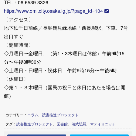
TEL：06-6539-3326
https://www.oml.city.osaka.lg.jp/?page_id=134
〔アクセス〕
地下鉄千日前線／長堀鶴見緑地線「西長堀駅」下車、7号
出口すぐ
〔開館時間〕
◇月曜日〜金曜日、（第1・3木曜日は休館）午前9時15
分〜午後8時30分
◇土曜日・日曜日・祝休日 午前9時15分〜午後5時
〔休館日〕
◇第１・３木曜日（国民の祝日と休日にあたる場合は開
館）
カテゴリー：
コラム
,
読書推進プロジェクト
タグ：
読書推進プロジェクト
,
図書館
,
清武弘嗣
,
マテイヨニッチ