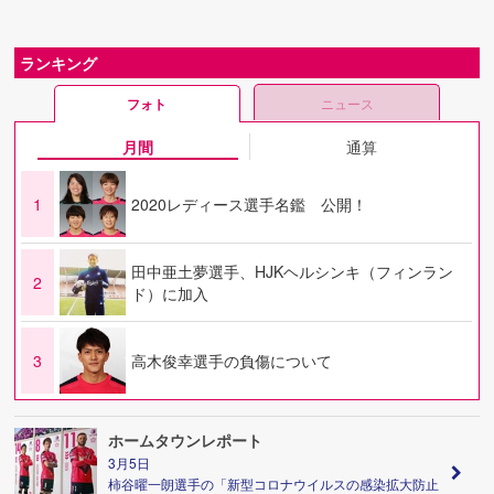
ランキング
フォト
ニュース
月間
通算
1
2020レディース選手名鑑 公開！
田中亜土夢選手、HJKヘルシンキ（フィンラン
2
ド）に加入
3
高木俊幸選手の負傷について
ホームタウンレポート
3月5日
柿谷曜一朗選手の「新型コロナウイルスの感染拡大防止