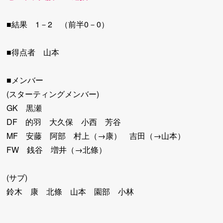
■結果 1－2 （前半0－0）
■得点者 山本
■メンバー
(スターティングメンバー)
GK 黒瀬
DF 的羽 大久保 小西 芳谷
MF 安藤 阿部 村上（→康） 吉田（→山本）
FW 銭谷 増井（→北條）
(サブ)
鈴木 康 北條 山本 園部 小林