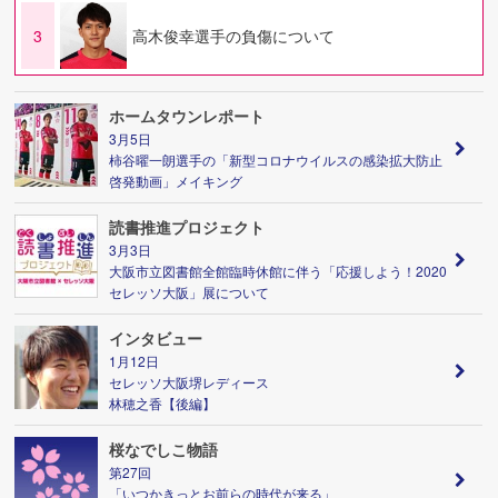
3
高木俊幸選手の負傷について
ホームタウンレポート
3月5日
柿谷曜一朗選手の「新型コロナウイルスの感染拡大防止
啓発動画」メイキング
読書推進プロジェクト
3月3日
大阪市立図書館全館臨時休館に伴う「応援しよう！2020
セレッソ大阪」展について
インタビュー
1月12日
セレッソ大阪堺レディース
林穂之香【後編】
桜なでしこ物語
第27回
「いつかきっとお前らの時代が来る」