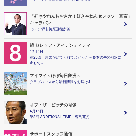
「好きやねんおおさか！好きやねんセレッソ！宣言」
キャラバン
（50）堺市美原区役所編
続 セレッソ・アイデンティティ
12月2日
第25回：康太がいてくれてよかった～藤本選手の引退に
寄せて～
マイマイ～ほぼ毎日舞洲～
クラブハウスから最新情報をお届け♪
オフ・ザ・ピッチの肖像
4月18日
第8回 ADDITIONAL TIME：森島寛晃
サポートスタッフ通信