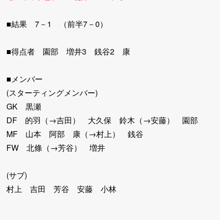
■結果 7－1 （前半7－0）
■得点者 園部 増井3 銭谷2 康
■メンバー
(スターティングメンバー)
GK 黒瀬
DF 的羽（→吉田） 大久保 鈴木（→安藤） 園部
MF 山本 阿部 康（→村上） 銭谷
FW 北條（→芳谷） 増井
(サブ)
村上 吉田 芳谷 安藤 小林