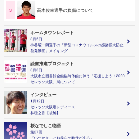
3
高木俊幸選手の負傷について
ホームタウンレポート
3月5日
柿谷曜一朗選手の「新型コロナウイルスの感染拡大防止
啓発動画」メイキング
読書推進プロジェクト
3月3日
大阪市立図書館全館臨時休館に伴う「応援しよう！2020
セレッソ大阪」展について
インタビュー
1月12日
セレッソ大阪堺レディース
林穂之香【後編】
桜なでしこ物語
第27回
「いつかきっとお前らの時代が来る」