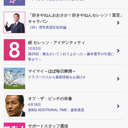
「好きやねんおおさか！好きやねんセレッソ！宣言」
キャラバン
（50）堺市美原区役所編
続 セレッソ・アイデンティティ
12月2日
第25回：康太がいてくれてよかった～藤本選手の引退に
寄せて～
マイマイ～ほぼ毎日舞洲～
クラブハウスから最新情報をお届け♪
オフ・ザ・ピッチの肖像
4月18日
第8回 ADDITIONAL TIME：森島寛晃
サポートスタッフ通信