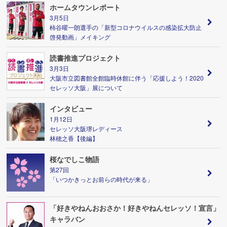
ホームタウンレポート
3月5日
柿谷曜一朗選手の「新型コロナウイルスの感染拡大防止
啓発動画」メイキング
読書推進プロジェクト
3月3日
大阪市立図書館全館臨時休館に伴う「応援しよう！2020
セレッソ大阪」展について
インタビュー
1月12日
セレッソ大阪堺レディース
林穂之香【後編】
桜なでしこ物語
第27回
「いつかきっとお前らの時代が来る」
「好きやねんおおさか！好きやねんセレッソ！宣言」
キャラバン