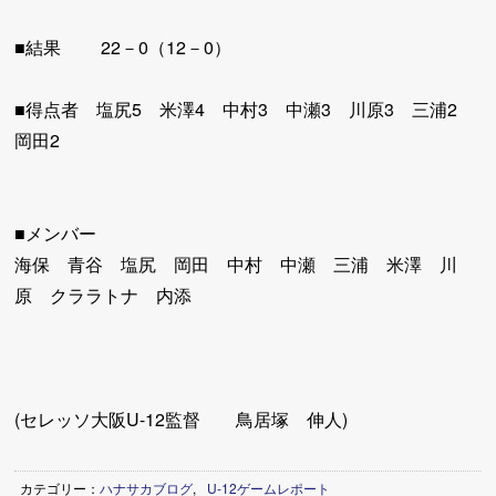
■結果 22－0（12－0）
■得点者 塩尻5 米澤4 中村3 中瀬3 川原3 三浦2
岡田2
■メンバー
海保 青谷 塩尻 岡田 中村 中瀬 三浦 米澤 川
原 クララトナ 内添
(セレッソ大阪U-12監督 鳥居塚 伸人)
カテゴリー：
ハナサカブログ
,
U-12ゲームレポート