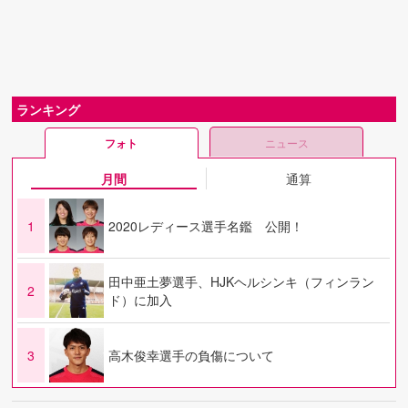
ランキング
フォト
ニュース
月間
通算
1
2020レディース選手名鑑 公開！
田中亜土夢選手、HJKヘルシンキ（フィンラン
2
ド）に加入
3
高木俊幸選手の負傷について