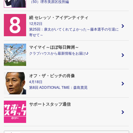
（50）堺市美原区役所編
続 セレッソ・アイデンティティ
12月2日
第25回：康太がいてくれてよかった～藤本選手の引退に
寄せて～
マイマイ～ほぼ毎日舞洲～
クラブハウスから最新情報をお届け♪
オフ・ザ・ピッチの肖像
4月18日
第8回 ADDITIONAL TIME：森島寛晃
サポートスタッフ通信