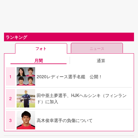
ランキング
フォト
ニュース
月間
通算
1
2020レディース選手名鑑 公開！
田中亜土夢選手、HJKヘルシンキ（フィンラン
2
ド）に加入
3
高木俊幸選手の負傷について