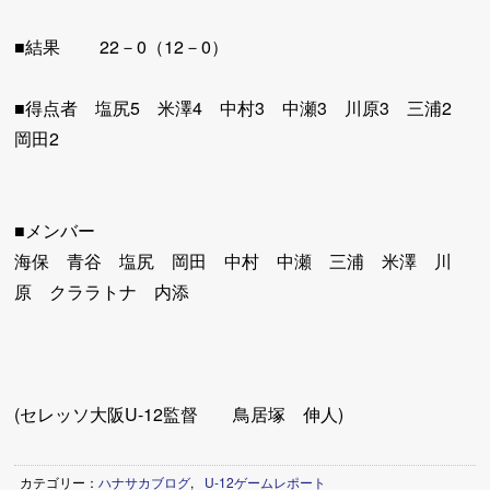
■結果 22－0（12－0）
■得点者 塩尻5 米澤4 中村3 中瀬3 川原3 三浦2
岡田2
■メンバー
海保 青谷 塩尻 岡田 中村 中瀬 三浦 米澤 川
原 クララトナ 内添
(セレッソ大阪U-12監督 鳥居塚 伸人)
カテゴリー：
ハナサカブログ
,
U-12ゲームレポート