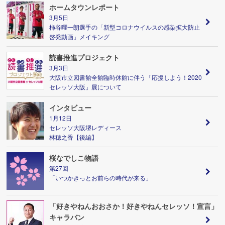
ホームタウンレポート
3月5日
柿谷曜一朗選手の「新型コロナウイルスの感染拡大防止
啓発動画」メイキング
読書推進プロジェクト
3月3日
大阪市立図書館全館臨時休館に伴う「応援しよう！2020
セレッソ大阪」展について
インタビュー
1月12日
セレッソ大阪堺レディース
林穂之香【後編】
桜なでしこ物語
第27回
「いつかきっとお前らの時代が来る」
「好きやねんおおさか！好きやねんセレッソ！宣言」
キャラバン