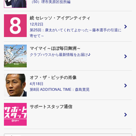
（50）堺市美原区役所編
続 セレッソ・アイデンティティ
12月2日
第25回：康太がいてくれてよかった～藤本選手の引退に
寄せて～
マイマイ～ほぼ毎日舞洲～
クラブハウスから最新情報をお届け♪
オフ・ザ・ピッチの肖像
4月18日
第8回 ADDITIONAL TIME：森島寛晃
サポートスタッフ通信