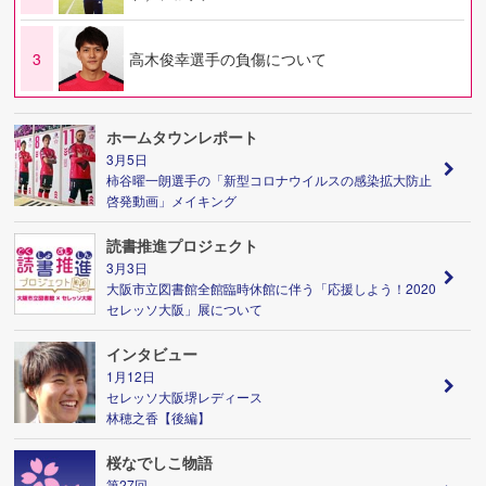
3
高木俊幸選手の負傷について
ホームタウンレポート
3月5日
柿谷曜一朗選手の「新型コロナウイルスの感染拡大防止
啓発動画」メイキング
読書推進プロジェクト
3月3日
大阪市立図書館全館臨時休館に伴う「応援しよう！2020
セレッソ大阪」展について
インタビュー
1月12日
セレッソ大阪堺レディース
林穂之香【後編】
桜なでしこ物語
第27回