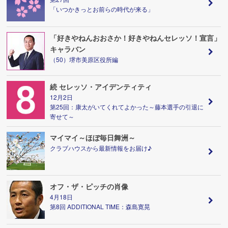
「いつかきっとお前らの時代が来る」
「好きやねんおおさか！好きやねんセレッソ！宣言」
キャラバン
（50）堺市美原区役所編
続 セレッソ・アイデンティティ
12月2日
第25回：康太がいてくれてよかった～藤本選手の引退に
寄せて～
マイマイ～ほぼ毎日舞洲～
クラブハウスから最新情報をお届け♪
オフ・ザ・ピッチの肖像
4月18日
第8回 ADDITIONAL TIME：森島寛晃