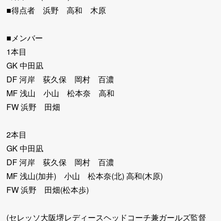
■得点者 浜野 高和 木原
■メンバー
1本目
GK 中田凪
DF 河岸 荻久保 岡村 百濃
MF 浅山 小山 松本奈 高和
FW 浜野 田畑
2本目
GK 中田凪
DF 河岸 荻久保 岡村 百濃
MF 浅山(加井) 小山 松本奈(北) 高和(木原)
FW 浜野 田畑(松本歩)
(セレッソ大阪堺レディースヘッドコーチ兼ガールズ監督