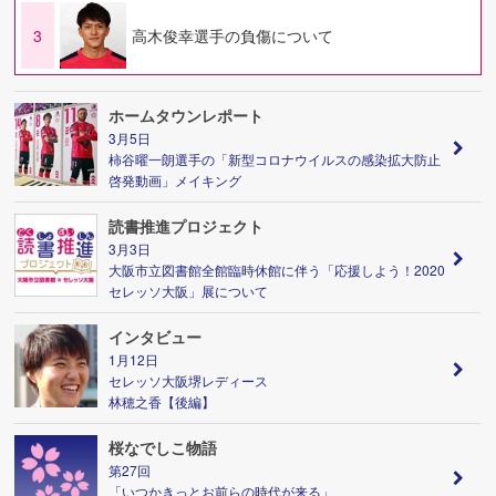
3
高木俊幸選手の負傷について
ホームタウンレポート
3月5日
柿谷曜一朗選手の「新型コロナウイルスの感染拡大防止
啓発動画」メイキング
読書推進プロジェクト
3月3日
大阪市立図書館全館臨時休館に伴う「応援しよう！2020
セレッソ大阪」展について
インタビュー
1月12日
セレッソ大阪堺レディース
林穂之香【後編】
桜なでしこ物語
第27回
「いつかきっとお前らの時代が来る」