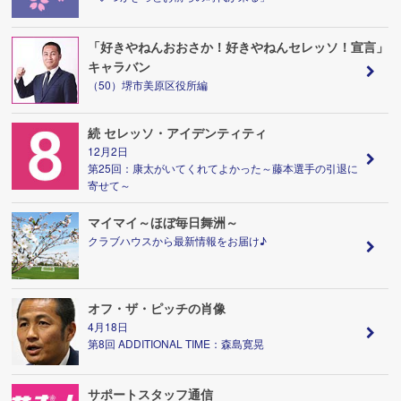
「好きやねんおおさか！好きやねんセレッソ！宣言」
キャラバン
（50）堺市美原区役所編
続 セレッソ・アイデンティティ
12月2日
第25回：康太がいてくれてよかった～藤本選手の引退に
寄せて～
マイマイ～ほぼ毎日舞洲～
クラブハウスから最新情報をお届け♪
オフ・ザ・ピッチの肖像
4月18日
第8回 ADDITIONAL TIME：森島寛晃
サポートスタッフ通信