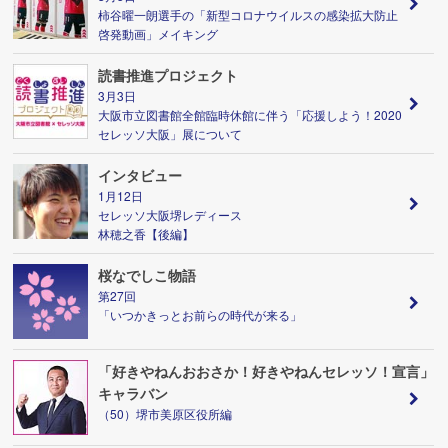
柿谷曜一朗選手の「新型コロナウイルスの感染拡大防止
啓発動画」メイキング
読書推進プロジェクト
3月3日
大阪市立図書館全館臨時休館に伴う「応援しよう！2020
セレッソ大阪」展について
インタビュー
1月12日
セレッソ大阪堺レディース
林穂之香【後編】
桜なでしこ物語
第27回
「いつかきっとお前らの時代が来る」
「好きやねんおおさか！好きやねんセレッソ！宣言」
キャラバン
（50）堺市美原区役所編