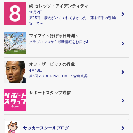
続 セレッソ・アイデンティティ
12月2日
第25回：康太がいてくれてよかった～藤本選手の引退に
寄せて～
マイマイ～ほぼ毎日舞洲～
クラブハウスから最新情報をお届け♪
オフ・ザ・ピッチの肖像
4月18日
第8回 ADDITIONAL TIME：森島寛晃
サポートスタッフ通信
サッカースクールブログ