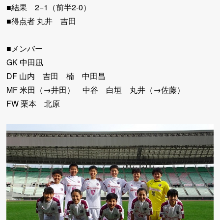
■結果 2−1（前半2-0）
■得点者 丸井 吉田
■メンバー
GK 中田凪
DF 山内 吉田 楠 中田昌
MF 米田（→井田） 中谷 白垣 丸井（→佐藤）
FW 栗本 北原