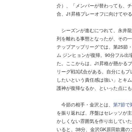
介）、「メンバーが替わっても、チ
合、J1昇格プレーオフに向けてや
シーズンが進むにつれて、永井龍
列を離れる事態となったが、その一
テップアップリーグでは、第25節
ム ジンヒョンが復帰。90分フル
た。ここからは、J1昇格が懸かる
リーグ戦3試合がある。自分にもプ
したいという責任感は強い」とキム
護神が復帰なるか、といった点にも
今節の相手・金沢とは、
第7節で
を振り返れば、序盤はセレッソが主
かしくない雰囲気を作り出していた
いると、38分、金沢GK原田欽庸