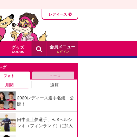
レディース
会員メニュー
グッズ
ログイン
GOODS
ング
フォト
ニュース
月間
通算
2020レディース選手名鑑 公
開！
田中亜土夢選手、HJKヘルシ
ンキ（フィンランド）に加入