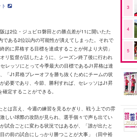
ット
3
4
は2位・ジュビロ磐田との勝点差が11に開いたた
圏内である2位以内の可能性が潰えてしまった。それで
終的に昇格する目標を達成することが何より大切」
5
オリ監督が話したように、シーズン終了後に行われ
、セレッソにとって今季最大の目標であるJ1昇格は達
、「J1昇格プレーオフを勝ち抜くためにチームの状
が必要であり、今節、勝利すれば、セレッソはJ1昇
を確定することができる。
たとは言え、今週の練習を見るかぎり、戦う上での雰
激しい球際の攻防が見られ、選手個々で声も出てい
が試合ごとに変わる状況ではあるが、「誰が出たと
目の前の試合にしっかり勝つことが大事」（田中裕