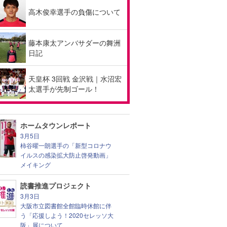
高木俊幸選手の負傷について
藤本康太アンバサダーの舞洲
日記
天皇杯 3回戦 金沢戦｜水沼宏
太選手が先制ゴール！
ホームタウンレポート
3月5日
柿谷曜一朗選手の「新型コロナウ
イルスの感染拡大防止啓発動画」
メイキング
読書推進プロジェクト
3月3日
大阪市立図書館全館臨時休館に伴
う「応援しよう！2020セレッソ大
阪」展について