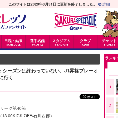
このサイトは2020年3月31日に更新を終了しました。
詳細
日程・結果
選手名鑑
スタジアム
クラブ
チケット
SCHEDULE
PROFILE
STADIUM
CLUB
TICKETS
ランキ
ュー：シーズンは終わっていない。J1昇格プレーオ
に行く
1
2
2リーグ第40節
3:00KICK OFF/石川西部）