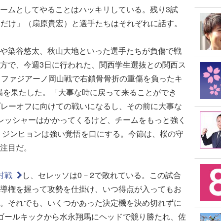
ームとしてやることはハッキリしている。残り3試
るだけ」（扇原貴宏）と選手たちはそれぞれに話す。
や染谷悠太、秋山大地といった選手たちが負傷で戦
方で、今週3日に行われた、関西学生選抜との関西ス
・ファジアーノ岡山戦で右鎖骨骨折の重傷を負ったキ
出場を果たした。「大事な時に戻って来ることができ
プレーオフに向けての戦いになるし、その前に大事な
レッシャーはかかってくるけど、チームをもっと強く
 ジンヒョンは強い覚悟を口にする。今節は、桜の守
注目だ。
対戦
し、セレッソは0－2で敗れている。この試合
導権を握って攻勢を仕掛け、いつ得点が入ってもお
。それでも、いくつかあった決定機を決め切れずに
のゴールキックから水永翔馬にヘッドで競り勝たれ、佐