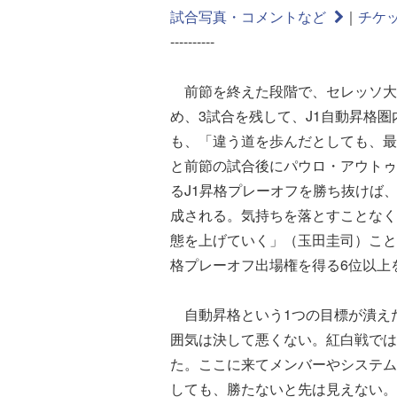
試合写真・コメントなど
｜
チケ
----------
前節を終えた段階で、セレッソ大阪
め、3試合を残して、J1自動昇格
も、「違う道を歩んだとしても、最
と前節の試合後にパウロ・アウトゥ
るJ1昇格プレーオフを勝ち抜けば
成される。気持ちを落とすことなく
態を上げていく」（玉田圭司）こと
格プレーオフ出場権を得る6位以上
自動昇格という1つの目標が潰え
囲気は決して悪くない。紅白戦では
た。ここに来てメンバーやシステム
しても、勝たないと先は見えない。