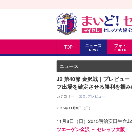
ニュース
フォト
TOP
NEWS
PHOTO
ニュース
J2 第40節 金沢戦｜プレビ
フ出場を確定させる勝利を掴み
カテゴリー：
試合
,
プレビュー
2015年11月8日（日）
11月8日（日）2015明治安田生命J
ツエーゲン金沢 － セレッソ大阪
（1