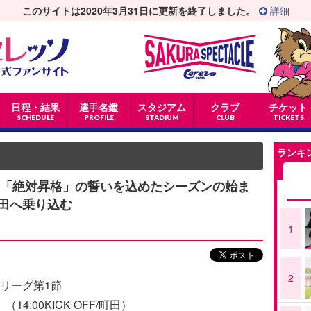
このサイトは2020年3月31日に更新を終了しました。
詳細
日程・結果
選手名鑑
スタジアム
クラブ
チケット
SCHEDULE
PROFILE
STADIUM
CLUB
TICKETS
ランキ
ー：「絶対昇格」の誓いを込めたシーズンの始ま
田へ乗り込む
1
2
2リーグ第1節
（14:00KICK OFF/町田）