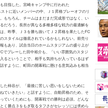
も目指した。宮崎キャンプ中に行われた
ベストに近いメンバーの中、Ｊ１昇格プレーオフのリ
。もちろん、チームはまだまだ完成形ではなく、い
るだろう。長所が異なる多種多様な戦力の最適解を
は、昨季、Ｊ３を勝ち抜いてＪ２昇格を果たしたFC
のスタイルは徹底されているかもしれない。前売り
報もあり、試合当日のホームスタジアムの盛り上が
FCでプレーした田中裕介も、「いい雰囲気のスタジ
入るということで、相手も気持ちが入っているはず
話すように、町田の開幕戦に懸ける意気込みも相当
した柿谷が、「最後に苦しい思いをしないために
ねていきたい」と話すように、自動昇格のため、そ
っていくためにも、開幕戦での勝利は必須。どんな
とく勝点３をもぎ取るタフさがセレッソには求めら