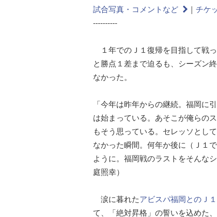
試合写真・コメントなど
｜
チケ
----------
１年でのＪ１復帰を目指して戦っ
と勝点１差まで迫るも、シーズン終
なかった。
「今年は昨年からの継続。福岡に引
は始まっている。あそこが俺らのス
もそう思っている。セレッソとして
なかった瞬間。何年か後に（Ｊ１で
ように。福岡戦のラストをそんなシ
庭照幸）
涙に暮れた
アビスパ福岡とのＪ
て、「絶対昇格」の誓いを込めた、