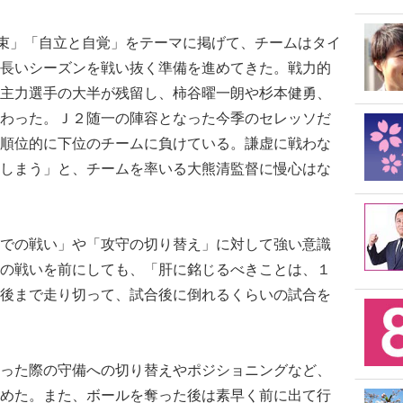
束」「自立と自覚」をテーマに掲げて、チームはタイ
長いシーズンを戦い抜く準備を進めてきた。戦力的
主力選手の大半が残留し、柿谷曜一朗や杉本健勇、
わった。Ｊ２随一の陣容となった今季のセレッソだ
順位的に下位のチームに負けている。謙虚に戦わな
しまう」と、チームを率いる大熊清監督に慢心はな
での戦い」や「攻守の切り替え」に対して強い意識
の戦いを前にしても、「肝に銘じるべきことは、１
後まで走り切って、試合後に倒れるくらいの試合を
った際の守備への切り替えやポジショニングなど、
めた。また、ボールを奪った後は素早く前に出て行