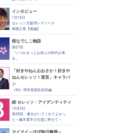
インタビュー
1月12日
セレッソ大阪堺レディース
林穂之香【後編】
桜なでしこ物語
第27回
「いつかきっとお前らの時代が来
る」
「好きやねんおおさか！好きや
ねんセレッソ！宣言」キャラバ
ン
（50）堺市美原区役所編
続 セレッソ・アイデンティティ
12月2日
第25回：康太がいてくれてよかっ
た～藤本選手の引退に寄せて～
マイマイ～ほぼ毎日舞洲～