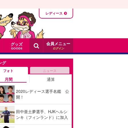
レディース
会員メニュー
グッズ
ログイン
GOODS
ング
フォト
ニュース
月間
通算
2020レディース選手名鑑 公
開！
田中亜土夢選手、HJKヘルシ
ンキ（フィンランド）に加入