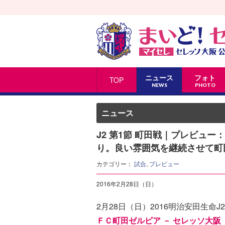
ニュース
フォト
TOP
NEWS
PHOTO
ニュース
J2 第1節 町田戦｜プレビュ
り。良い雰囲気を継続させて町
カテゴリー：
試合
,
プレビュー
2016年2月28日（日）
2月28日（日）2016明治安田生命J
ＦＣ町田ゼルビア － セレッソ大阪