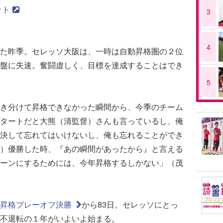
ット
3
4
た昨季。セレッソ大阪は、一時は自動昇格圏の２位
盤に失速。奮闘虚しく、目標を達成することはでき
5
き分けて昇格できなかった瞬間から、今季のチーム
タートだと大熊（清監督）さんも言っているし、俺
決して忘れてはいけないし、俺も忘れることができ
）優勝した時、『あの瞬間があったから』と言える
ーンにするためには、今年昇格するしかない」（茂
１昇格プレーオフ決勝
から83日。セレッソにとっ
不退転の１年がいよいよ始まる。