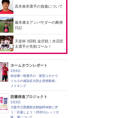
高木俊幸選手の負傷について
藤本康太アンバサダーの舞洲
日記
天皇杯 3回戦 金沢戦｜水沼宏
太選手が先制ゴール！
ホームタウンレポート
3月5日
柿谷曜一朗選手の「新型コロナウ
イルスの感染拡大防止啓発動画」
メイキング
読書推進プロジェクト
3月3日
大阪市立図書館全館臨時休館に伴
う「応援しよう！2020セレッソ大
阪」展について