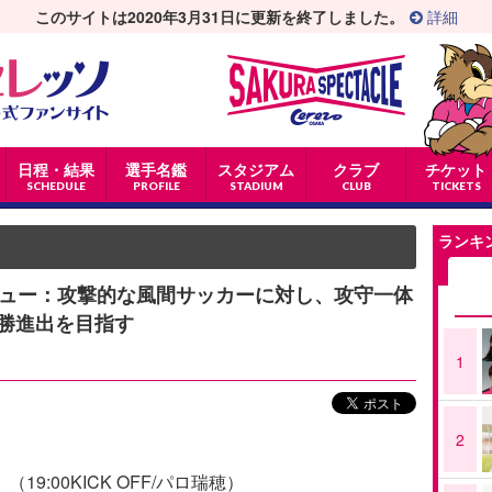
このサイトは2020年3月31日に更新を終了しました。
詳細
日程・結果
選手名鑑
スタジアム
クラブ
チケット
SCHEDULE
PROFILE
STADIUM
CLUB
TICKETS
ランキ
レビュー：攻撃的な風間サッカーに対し、攻守一体
勝進出を目指す
1
2
（19:00KICK OFF/パロ瑞穂）