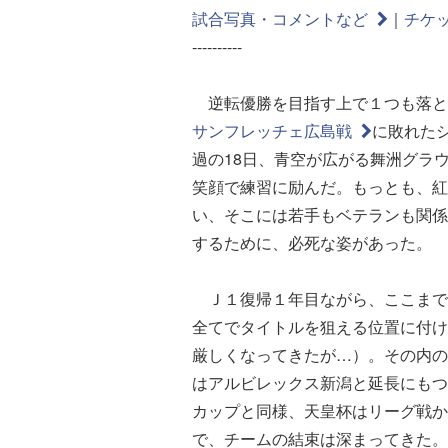
試合写真・コメントなど
｜
チケ
----------
逆転優勝を目指す上で１つも落と
サンフレッチェ広島戦
に敗れた
過の18日、青空が広がる舞洲グラ
笑顔で練習に励んだ。もっとも、紅
い、そこには若手もベテランも関係
するために、必死な姿があった。
Ｊ１復帰１年目ながら、ここまで
全てでタイトルを狙える位置に付け
厳しくなってきたが…）。その内の
はアルビレックス新潟と延長にもつ
カップと同様、天皇杯はリーグ戦か
で、チームの結束は深まってきた。