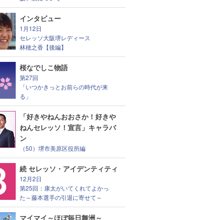
インタビュー
1月12日
セレッソ大阪堺レディース
林穂之香【後編】
桜なでしこ物語
第27回
「いつかきっとお前らの時代が来
る」
「好きやねんおおさか！好きや
ねんセレッソ！宣言」キャラバ
ン
（50）堺市美原区役所編
続 セレッソ・アイデンティティ
12月2日
第25回：康太がいてくれてよかっ
た～藤本選手の引退に寄せて～
マイマイ～ほぼ毎日舞洲～