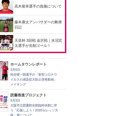
高木俊幸選手の負傷について
藤本康太アンバサダーの舞洲
日記
天皇杯 3回戦 金沢戦｜水沼宏
太選手が先制ゴール！
ホームタウンレポート
3月5日
柿谷曜一朗選手の「新型コロナウ
イルスの感染拡大防止啓発動画」
メイキング
読書推進プロジェクト
3月3日
大阪市立図書館全館臨時休館に伴
う「応援しよう！2020セレッソ大
阪」展について