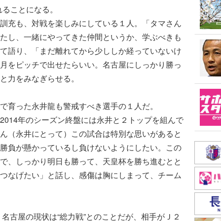
れることになる。
訓充も、対戦を楽しみにしている１人。「タマさん
たし、一緒にやってきた仲間というか、学ぶべきも
て語り、「まだ離れてから少ししか経っていないけ
月をピッチで出せたらいい。名古屋にしっかり勝っ
と力をみなぎらせる。
で育った永井龍も警戒すべき選手の１人だ。
014年のシーズン終盤には永井と２トップを組んで
ん（永井にとって）この試合は特別な思いがあると
勝負が懸かっているし負けないようにしたい。この
で、しっかり明日も勝って、天皇杯を勝ち進むとと
つなげたい」と話し、感傷は胸にしまって、チーム
名古屋の現状は“総力戦”とのことだが、相手がＪ２