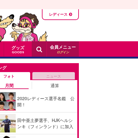
レディース
会員メニュー
グッズ
ログイン
GOODS
ング
フォト
ニュース
月間
通算
2020レディース選手名鑑 公
開！
田中亜土夢選手、HJKヘルシ
ンキ（フィンランド）に加入