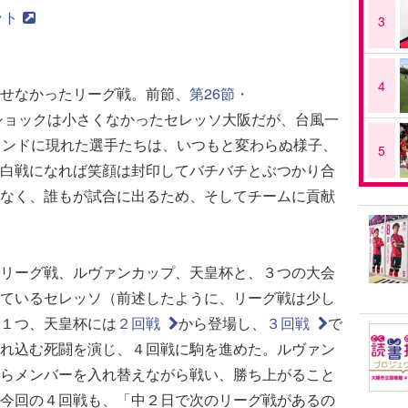
ット
3
4
せなかったリーグ戦。前節、
第26節・
ショックは小さくなかったセレッソ大阪だが、台風一
ウンドに現れた選手たちは、いつもと変わらぬ様子、
5
白戦になれば笑顔は封印してバチバチとぶつかり合
なく、誰もが試合に出るため、そしてチームに貢献
リーグ戦、ルヴァンカップ、天皇杯と、３つの大会
ているセレッソ（前述したように、リーグ戦は少し
１つ、天皇杯には
２回戦
から登場し、
３回戦
で
れ込む死闘を演じ、４回戦に駒を進めた。ルヴァン
らメンバーを入れ替えながら戦い、勝ち上がること
今回の４回戦も、「中２日で次のリーグ戦があるの