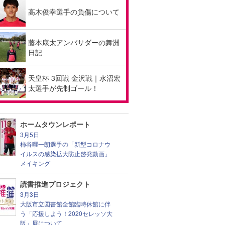
高木俊幸選手の負傷について
藤本康太アンバサダーの舞洲
日記
天皇杯 3回戦 金沢戦｜水沼宏
太選手が先制ゴール！
ホームタウンレポート
3月5日
柿谷曜一朗選手の「新型コロナウ
イルスの感染拡大防止啓発動画」
メイキング
読書推進プロジェクト
3月3日
大阪市立図書館全館臨時休館に伴
う「応援しよう！2020セレッソ大
阪」展について