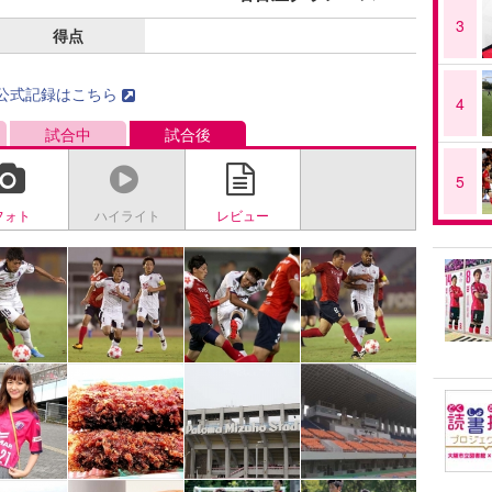
3
得点
公式記録はこちら
4
試合中
試合後
5
フォト
ハイライト
レビュー