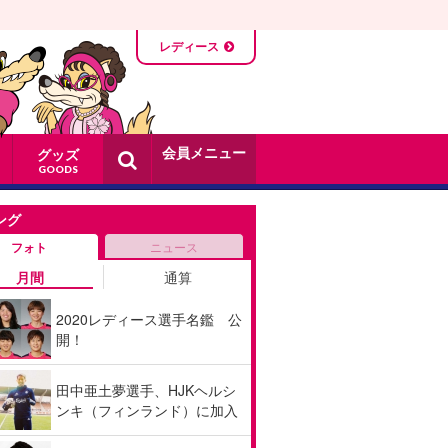
レディース
会員メニュー
グッズ
GOODS
ング
フォト
ニュース
月間
通算
2020レディース選手名鑑 公
開！
田中亜土夢選手、HJKヘルシ
ンキ（フィンランド）に加入