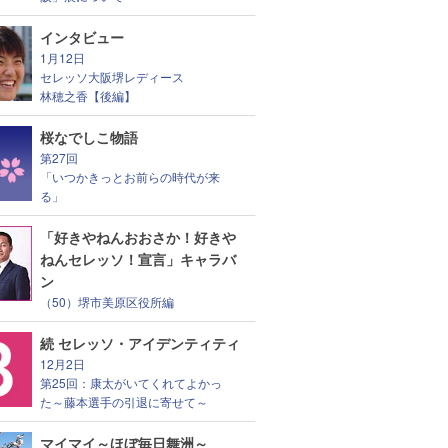
インタビュー
1月12日
セレッソ大阪堺レディース
林穂之香【後編】
桜なでしこ物語
第27回
「いつかきっとお前らの時代が来
る」
「好きやねんおおさか！好きや
ねんセレッソ！宣言」キャラバ
ン
（50）堺市美原区役所編
続 セレッソ・アイデンティティ
12月2日
第25回：康太がいてくれてよかっ
た～藤本選手の引退に寄せて～
マイマイ～ほぼ毎日舞洲～