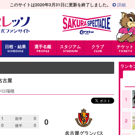
このサイトは2020年3月31日に更新を終了しました。
詳細
日程・結果
選手名鑑
スタジアム
クラブ
チケット
SCHEDULE
PROFILE
STADIUM
CLUB
TICKETS
ランキ
 名古屋
パロ瑞穂
1
1
0
前半
0
2
0
0
後半
名古屋グランパス