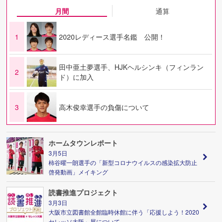
月間
通算
1
2020レディース選手名鑑 公開！
田中亜土夢選手、HJKヘルシンキ（フィンラン
2
ド）に加入
3
高木俊幸選手の負傷について
ホームタウンレポート
3月5日
柿谷曜一朗選手の「新型コロナウイルスの感染拡大防止
啓発動画」メイキング
読書推進プロジェクト
3月3日
大阪市立図書館全館臨時休館に伴う「応援しよう！2020
セレッソ大阪」展について