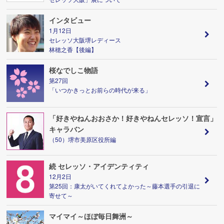
インタビュー
1月12日
セレッソ大阪堺レディース
林穂之香【後編】
桜なでしこ物語
第27回
「いつかきっとお前らの時代が来る」
「好きやねんおおさか！好きやねんセレッソ！宣言」
キャラバン
（50）堺市美原区役所編
続 セレッソ・アイデンティティ
12月2日
第25回：康太がいてくれてよかった～藤本選手の引退に
寄せて～
マイマイ～ほぼ毎日舞洲～