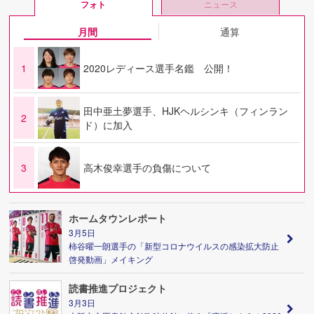
フォト
ニュース
月間
通算
1
2020レディース選手名鑑 公開！
田中亜土夢選手、HJKヘルシンキ（フィンラン
2
ド）に加入
3
高木俊幸選手の負傷について
ホームタウンレポート
3月5日
柿谷曜一朗選手の「新型コロナウイルスの感染拡大防止
啓発動画」メイキング
読書推進プロジェクト
3月3日