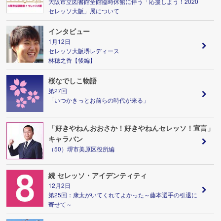
大阪市立図書館全館臨時休館に伴う「応援しよう！2020
セレッソ大阪」展について
インタビュー
1月12日
セレッソ大阪堺レディース
林穂之香【後編】
桜なでしこ物語
第27回
「いつかきっとお前らの時代が来る」
「好きやねんおおさか！好きやねんセレッソ！宣言」
キャラバン
（50）堺市美原区役所編
続 セレッソ・アイデンティティ
12月2日
第25回：康太がいてくれてよかった～藤本選手の引退に
寄せて～