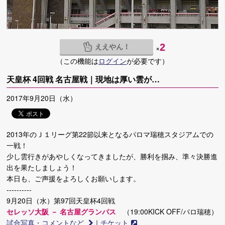
ええやん！
2
×
（この機能は
ログイン
が必要です）
天皇杯 4回戦 名古屋戦｜現地は厚い雲が…
2017年9月20日（水）
2013年のＪ１リーグ第22節以来となるパロマ瑞穂スタジアムでの
一戦！
少し雲行きがあやしくなってきましたが、勝利を掴み、準々決勝進
出を果たしましょう！
本日も、ご声援をよろしくお願いします。
----------
9月20日（水）第97回天皇杯4回戦
セレッソ大阪 － 名古屋グランパス
（19:00KICK OFF/パロ瑞穂）
試合写真・コメントなど
｜
チケット