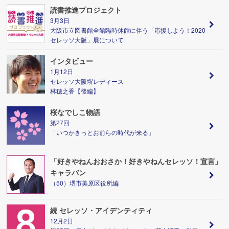
読書推進プロジェクト
3月3日
大阪市立図書館全館臨時休館に伴う「応援しよう！2020
セレッソ大阪」展について
インタビュー
1月12日
セレッソ大阪堺レディース
林穂之香【後編】
桜なでしこ物語
第27回
「いつかきっとお前らの時代が来る」
「好きやねんおおさか！好きやねんセレッソ！宣言」
キャラバン
（50）堺市美原区役所編
続 セレッソ・アイデンティティ
12月2日