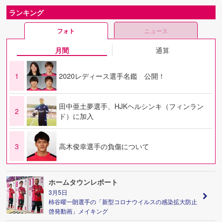
ランキング
フォト
ニュース
月間
通算
1
2020レディース選手名鑑 公開！
田中亜土夢選手、HJKヘルシンキ（フィンラン
2
ド）に加入
3
高木俊幸選手の負傷について
ホームタウンレポート
3月5日
柿谷曜一朗選手の「新型コロナウイルスの感染拡大防止
啓発動画」メイキング