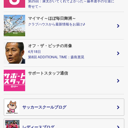
第25回：康太がいてくれてよかった～藤本選手の引退に
寄せて～
マイマイ～ほぼ毎日舞洲～
クラブハウスから最新情報をお届け♪
オフ・ザ・ピッチの肖像
4月18日
第8回 ADDITIONAL TIME：森島寛晃
サポートスタッフ通信
サッカースクールブログ
レディースブログ