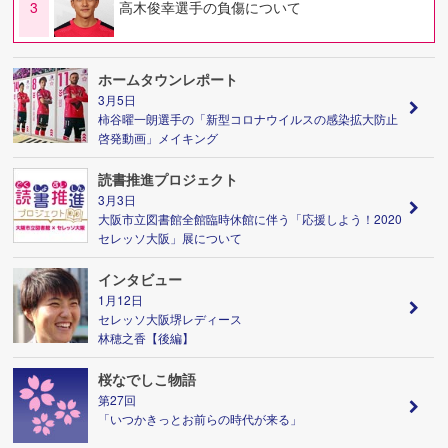
3
高木俊幸選手の負傷について
ホームタウンレポート
3月5日
柿谷曜一朗選手の「新型コロナウイルスの感染拡大防止
啓発動画」メイキング
読書推進プロジェクト
3月3日
大阪市立図書館全館臨時休館に伴う「応援しよう！2020
セレッソ大阪」展について
インタビュー
1月12日
セレッソ大阪堺レディース
林穂之香【後編】
桜なでしこ物語
第27回
「いつかきっとお前らの時代が来る」