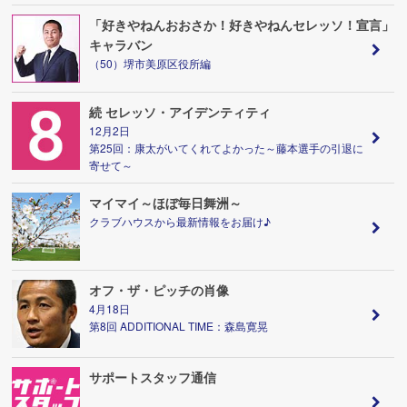
「好きやねんおおさか！好きやねんセレッソ！宣言」
キャラバン
（50）堺市美原区役所編
続 セレッソ・アイデンティティ
12月2日
第25回：康太がいてくれてよかった～藤本選手の引退に
寄せて～
マイマイ～ほぼ毎日舞洲～
クラブハウスから最新情報をお届け♪
オフ・ザ・ピッチの肖像
4月18日
第8回 ADDITIONAL TIME：森島寛晃
サポートスタッフ通信