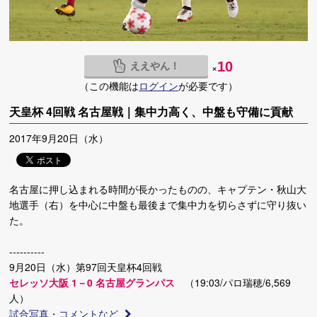
ええやん！
10
×
（この機能は
ログイン
が必要です）
天皇杯 4回戦 名古屋戦｜集中力高く、中盤も守備に貢献
2017年9月20日（水）
名古屋に押し込まれる時間が長かったものの、キャプテン・秋山大
地選手（右）を中心に中盤も最後まで集中力を切らさずに守り抜い
た。
----------
9月20日（水）第97回天皇杯4回戦
セレッソ大阪 1－0 名古屋グランパス
（19:03/パロ瑞穂/6,569
人）
試合写真・コメントなど