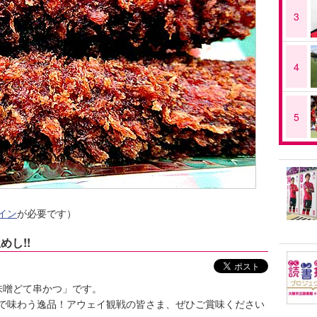
3
4
5
イン
が必要です）
めし!!
味噌どて串かつ」です。
で味わう逸品！アウェイ観戦の皆さま、ぜひご賞味ください