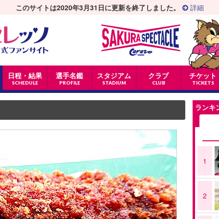
このサイトは2020年3月31日に更新を終了しました。
詳細
日程・結果
選手名鑑
スタジアム
クラブ
チケット
SCHEDULE
PROFILE
STADIUM
CLUB
TICKETS
ランキ
1
2