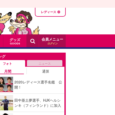
レディース
会員メニュー
グッズ
ログイン
GOODS
ング
フォト
ニュース
月間
通算
2020レディース選手名鑑 公
開！
田中亜土夢選手、HJKヘルシ
ンキ（フィンランド）に加入