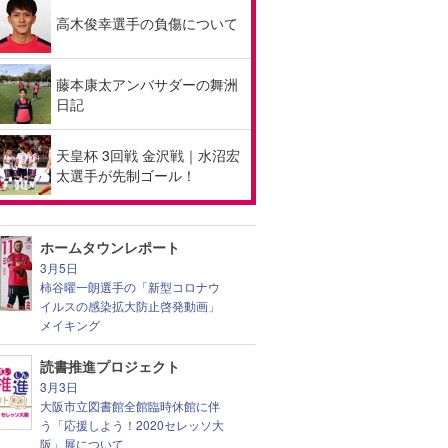
高木俊幸選手の負傷について
藤本康太アンバサダーの舞洲
日記
天皇杯 3回戦 金沢戦｜水沼宏
太選手が先制ゴール！
ホームタウンレポート
3月5日
柿谷曜一朗選手の「新型コロナウ
イルスの感染拡大防止啓発動画」
メイキング
読書推進プロジェクト
3月3日
大阪市立図書館全館臨時休館に伴
う「応援しよう！2020セレッソ大
阪」展について