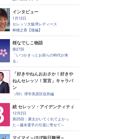
インタビュー
1月12日
セレッソ大阪堺レディース
林穂之香【後編】
桜なでしこ物語
第27回
「いつかきっとお前らの時代が来
る」
「好きやねんおおさか！好きや
ねんセレッソ！宣言」キャラバ
ン
（50）堺市美原区役所編
続 セレッソ・アイデンティティ
12月2日
第25回：康太がいてくれてよかっ
た～藤本選手の引退に寄せて～
マイマイ～ほぼ毎日舞洲～