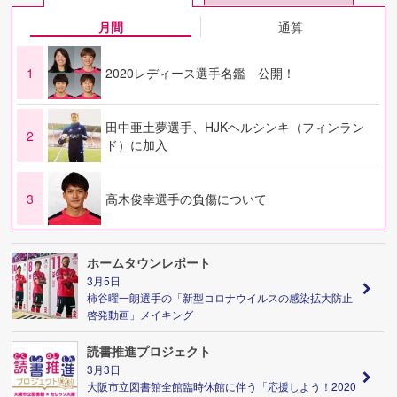
月間
通算
1
2020レディース選手名鑑 公開！
田中亜土夢選手、HJKヘルシンキ（フィンラン
2
ド）に加入
3
高木俊幸選手の負傷について
ホームタウンレポート
3月5日
柿谷曜一朗選手の「新型コロナウイルスの感染拡大防止
啓発動画」メイキング
読書推進プロジェクト
3月3日
大阪市立図書館全館臨時休館に伴う「応援しよう！2020