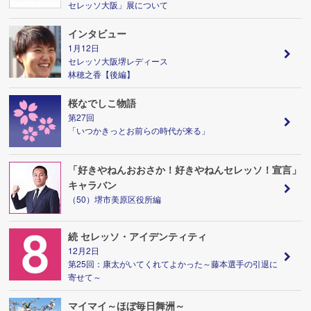
セレッソ大阪」展について
インタビュー
1月12日
セレッソ大阪堺レディース
林穂之香【後編】
桜なでしこ物語
第27回
「いつかきっとお前らの時代が来る」
「好きやねんおおさか！好きやねんセレッソ！宣言」
キャラバン
（50）堺市美原区役所編
続 セレッソ・アイデンティティ
12月2日
第25回：康太がいてくれてよかった～藤本選手の引退に
寄せて～
マイマイ～ほぼ毎日舞洲～