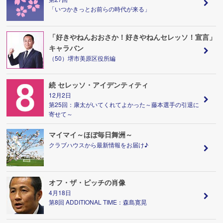
「いつかきっとお前らの時代が来る」
「好きやねんおおさか！好きやねんセレッソ！宣言」
キャラバン
（50）堺市美原区役所編
続 セレッソ・アイデンティティ
12月2日
第25回：康太がいてくれてよかった～藤本選手の引退に
寄せて～
マイマイ～ほぼ毎日舞洲～
クラブハウスから最新情報をお届け♪
オフ・ザ・ピッチの肖像
4月18日
第8回 ADDITIONAL TIME：森島寛晃