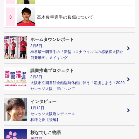
3
高木俊幸選手の負傷について
ホームタウンレポート
3月5日
柿谷曜一朗選手の「新型コロナウイルスの感染拡大防止
啓発動画」メイキング
読書推進プロジェクト
3月3日
大阪市立図書館全館臨時休館に伴う「応援しよう！2020
セレッソ大阪」展について
インタビュー
1月12日
セレッソ大阪堺レディース
林穂之香【後編】
桜なでしこ物語
第27回