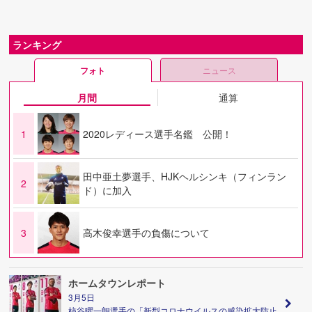
ランキング
フォト
ニュース
月間
通算
1
2020レディース選手名鑑 公開！
田中亜土夢選手、HJKヘルシンキ（フィンラン
2
ド）に加入
3
高木俊幸選手の負傷について
ホームタウンレポート
3月5日
柿谷曜一朗選手の「新型コロナウイルスの感染拡大防止