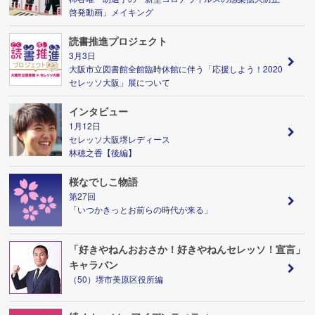
啓発動画」メイキング
読書推進プロジェクト
3月3日
大阪市立図書館全館臨時休館に伴う「応援しよう！2020
セレッソ大阪」展について
インタビュー
1月12日
セレッソ大阪堺レディース
林穂之香【後編】
桜なでしこ物語
第27回
「いつかきっとお前らの時代が来る」
「好きやねんおおさか！好きやねんセレッソ！宣言」
キャラバン
（50）堺市美原区役所編