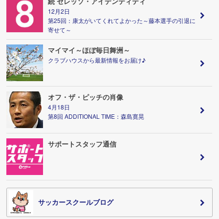
続 セレッソ・アイデンティティ
12月2日
第25回：康太がいてくれてよかった～藤本選手の引退に
寄せて～
マイマイ～ほぼ毎日舞洲～
クラブハウスから最新情報をお届け♪
オフ・ザ・ピッチの肖像
4月18日
第8回 ADDITIONAL TIME：森島寛晃
サポートスタッフ通信
サッカースクールブログ