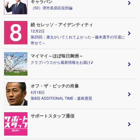
キャラバン
（50）堺市美原区役所編
続 セレッソ・アイデンティティ
12月2日
第25回：康太がいてくれてよかった～藤本選手の引退に
寄せて～
マイマイ～ほぼ毎日舞洲～
クラブハウスから最新情報をお届け♪
オフ・ザ・ピッチの肖像
4月18日
第8回 ADDITIONAL TIME：森島寛晃
サポートスタッフ通信