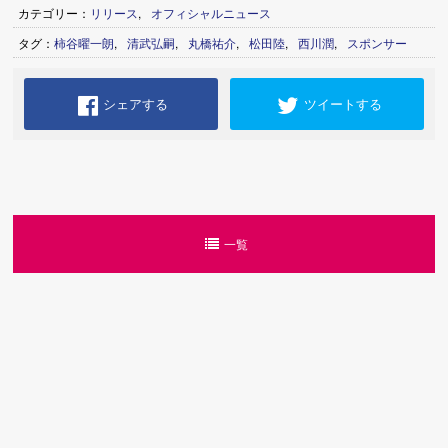
カテゴリー：
リリース
,
オフィシャルニュース
タグ：
柿谷曜一朗
,
清武弘嗣
,
丸橋祐介
,
松田陸
,
西川潤
,
スポンサー
シェアする
ツイートする
一覧