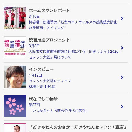
ホームタウンレポート
3月5日
柿谷曜一朗選手の「新型コロナウイルスの感染拡大防止
啓発動画」メイキング
読書推進プロジェクト
3月3日
大阪市立図書館全館臨時休館に伴う「応援しよう！2020
セレッソ大阪」展について
インタビュー
1月12日
セレッソ大阪堺レディース
林穂之香【後編】
桜なでしこ物語
第27回
「いつかきっとお前らの時代が来る」
「好きやねんおおさか！好きやねんセレッソ！宣言」