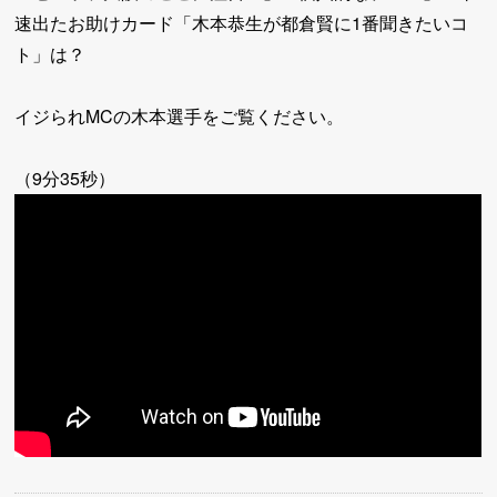
速出たお助けカード「木本恭生が都倉賢に1番聞きたいコ
ト」は？
イジられMCの木本選手をご覧ください。
（9分35秒）