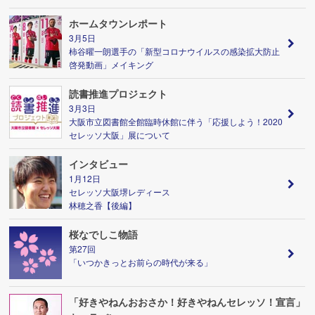
ホームタウンレポート
3月5日
柿谷曜一朗選手の「新型コロナウイルスの感染拡大防止
啓発動画」メイキング
読書推進プロジェクト
3月3日
大阪市立図書館全館臨時休館に伴う「応援しよう！2020
セレッソ大阪」展について
インタビュー
1月12日
セレッソ大阪堺レディース
林穂之香【後編】
桜なでしこ物語
第27回
「いつかきっとお前らの時代が来る」
「好きやねんおおさか！好きやねんセレッソ！宣言」