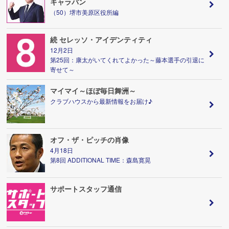
キャラバン
（50）堺市美原区役所編
続 セレッソ・アイデンティティ
12月2日
第25回：康太がいてくれてよかった～藤本選手の引退に
寄せて～
マイマイ～ほぼ毎日舞洲～
クラブハウスから最新情報をお届け♪
オフ・ザ・ピッチの肖像
4月18日
第8回 ADDITIONAL TIME：森島寛晃
サポートスタッフ通信