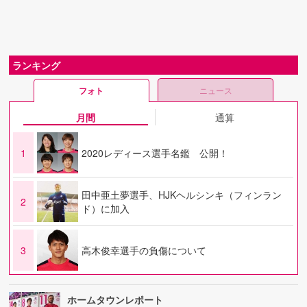
ランキング
フォト
ニュース
月間
通算
1
2020レディース選手名鑑 公開！
田中亜土夢選手、HJKヘルシンキ（フィンラン
2
ド）に加入
3
高木俊幸選手の負傷について
ホームタウンレポート