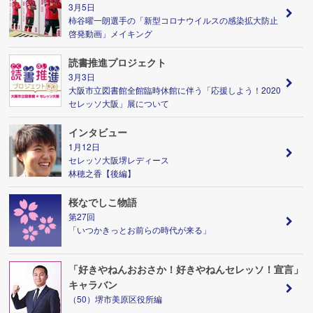
3月5日
柿谷曜一朗選手の「新型コロナウイルスの感染拡大防止
啓発動画」メイキング
読書推進プロジェクト
3月3日
大阪市立図書館全館臨時休館に伴う「応援しよう！2020
セレッソ大阪」展について
インタビュー
1月12日
セレッソ大阪堺レディース
林穂之香【後編】
桜なでしこ物語
第27回
「いつかきっとお前らの時代が来る」
「好きやねんおおさか！好きやねんセレッソ！宣言」
キャラバン
（50）堺市美原区役所編