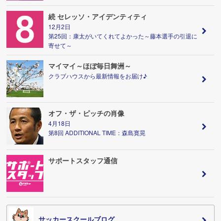
続 セレッソ・アイデンティティ
12月2日
第25回：康太がいてくれてよかった～藤本選手の引退に
寄せて～
マイマイ～ほぼ毎日舞洲～
クラブハウスから最新情報をお届け♪
オフ・ザ・ピッチの肖像
4月18日
第8回 ADDITIONAL TIME：森島寛晃
サポートスタッフ通信
サッカースクールブログ