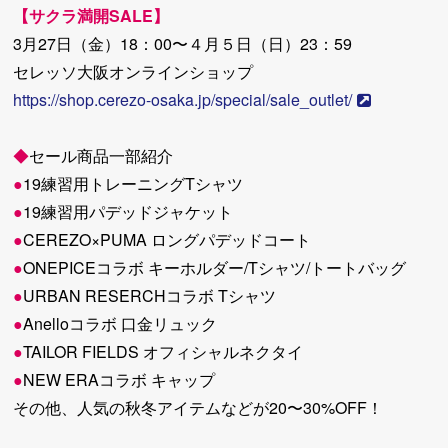
【サクラ満開SALE】
3月27日（金）18：00〜４月５日（日）23：59
セレッソ大阪オンラインショップ
https://shop.cerezo-osaka.jp/special/sale_outlet/
◆
セール商品一部紹介
●
19練習用トレーニングTシャツ
●
19練習用パデッドジャケット
●
CEREZO×PUMA ロングパデッドコート
●
ONEPICEコラボ キーホルダー/Tシャツ/トートバッグ
●
URBAN RESERCHコラボ Tシャツ
●
Anelloコラボ 口金リュック
●
TAILOR FIELDS オフィシャルネクタイ
●
NEW ERAコラボ キャップ
その他、人気の秋冬アイテムなどが20〜30%OFF！