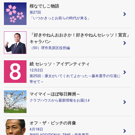
桜なでしこ物語
第27回
「いつかきっとお前らの時代が来る」
「好きやねんおおさか！好きやねんセレッソ！宣言」
キャラバン
（50）堺市美原区役所編
続 セレッソ・アイデンティティ
12月2日
第25回：康太がいてくれてよかった～藤本選手の引退に
寄せて～
マイマイ～ほぼ毎日舞洲～
クラブハウスから最新情報をお届け♪
オフ・ザ・ピッチの肖像
4月18日
第8回 ADDITIONAL TIME：森島寛晃