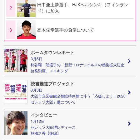
田中亜土夢選手、HJKヘルシンキ（フィンラン
2
ド）に加入
3
高木俊幸選手の負傷について
ホームタウンレポート
3月5日
柿谷曜一朗選手の「新型コロナウイルスの感染拡大防止
啓発動画」メイキング
読書推進プロジェクト
3月3日
大阪市立図書館全館臨時休館に伴う「応援しよう！2020
セレッソ大阪」展について
インタビュー
1月12日
セレッソ大阪堺レディース
林穂之香【後編】