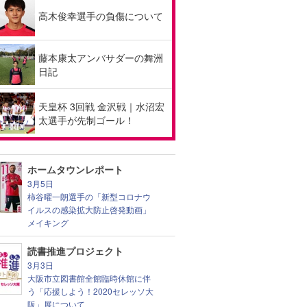
高木俊幸選手の負傷について
藤本康太アンバサダーの舞洲
日記
天皇杯 3回戦 金沢戦｜水沼宏
太選手が先制ゴール！
ホームタウンレポート
3月5日
柿谷曜一朗選手の「新型コロナウ
イルスの感染拡大防止啓発動画」
メイキング
読書推進プロジェクト
3月3日
大阪市立図書館全館臨時休館に伴
う「応援しよう！2020セレッソ大
阪」展について