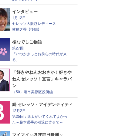
インタビュー
1月12日
セレッソ大阪堺レディース
林穂之香【後編】
桜なでしこ物語
第27回
「いつかきっとお前らの時代が来
る」
「好きやねんおおさか！好きや
ねんセレッソ！宣言」キャラバ
ン
（50）堺市美原区役所編
続 セレッソ・アイデンティティ
12月2日
第25回：康太がいてくれてよかっ
た～藤本選手の引退に寄せて～
マイマイ～ほぼ毎日舞洲～