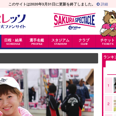
このサイトは2020年3月31日に更新を終了しました。
詳細
日程・結果
選手名鑑
スタジアム
クラブ
チケット
SCHEDULE
PROFILE
STADIUM
CLUB
TICKETS
ランキ
1
2