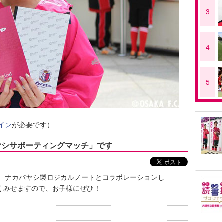
3
4
5
イン
が必要です）
バヤシサポーティングマッチ」です
、ナカバヤシ製ロジカルノートとコラボレーションし
章を美しくみせますので、お子様にぜひ！