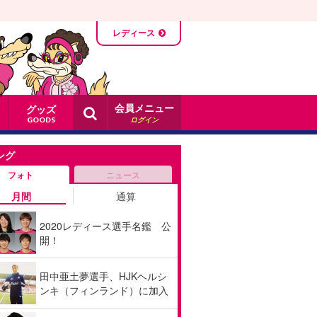
レディース
会員メニュー
グッズ
ログイン
GOODS
ング
フォト
ニュース
月間
通算
2020レディース選手名鑑 公
開！
田中亜土夢選手、HJKヘルシ
ンキ（フィンランド）に加入