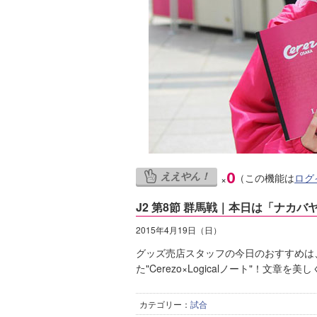
ええやん！
0
（この機能は
ログ
×
J2 第8節 群馬戦｜本日は「ナカ
2015年4月19日（日）
グッズ売店スタッフの今日のおすすめは
た"Cerezo×Logicalノート"！文
カテゴリー：
試合