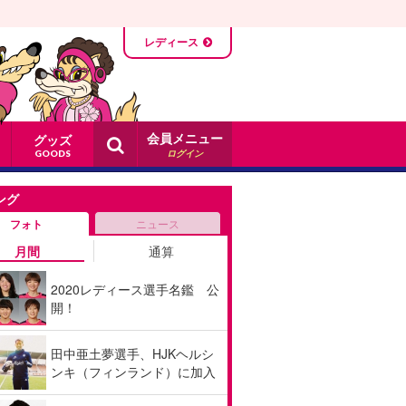
レディース
会員メニュー
グッズ
ログイン
GOODS
ング
フォト
ニュース
月間
通算
2020レディース選手名鑑 公
開！
田中亜土夢選手、HJKヘルシ
ンキ（フィンランド）に加入