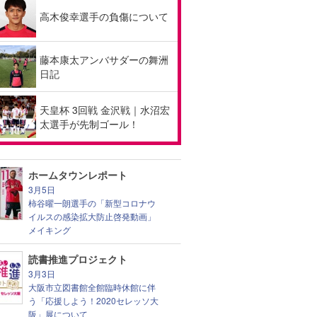
高木俊幸選手の負傷について
藤本康太アンバサダーの舞洲
日記
天皇杯 3回戦 金沢戦｜水沼宏
太選手が先制ゴール！
ホームタウンレポート
3月5日
柿谷曜一朗選手の「新型コロナウ
イルスの感染拡大防止啓発動画」
メイキング
読書推進プロジェクト
3月3日
大阪市立図書館全館臨時休館に伴
う「応援しよう！2020セレッソ大
阪」展について