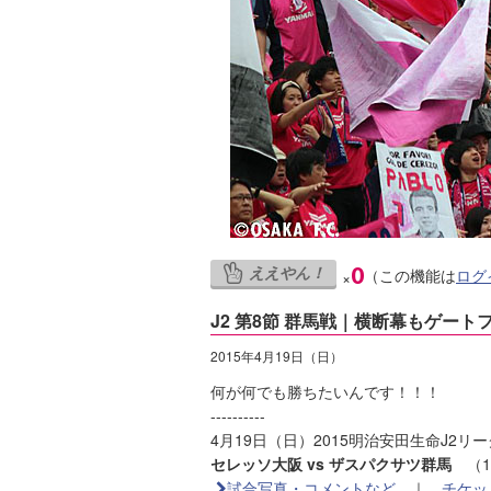
ええやん！
0
（この機能は
ログ
×
J2 第8節 群馬戦｜横断幕もゲー
2015年4月19日（日）
何が何でも勝ちたいんです！！！
----------
4月19日（日）2015明治安田生命J2リ
セレッソ大阪 vs ザスパクサツ群馬
（16
試合写真・コメントなど
｜
チケッ