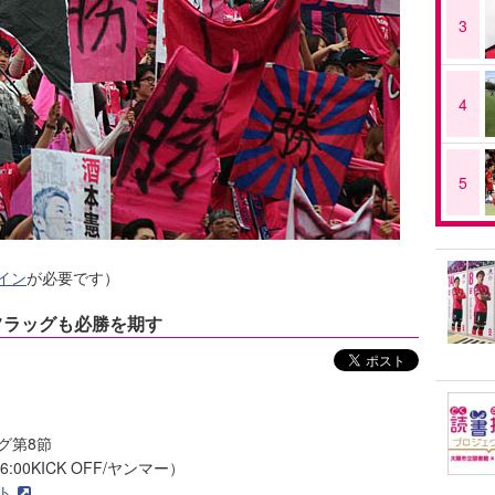
3
4
5
イン
が必要です）
トフラッグも必勝を期す
ーグ第8節
:00KICK OFF/ヤンマー）
ト