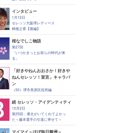
インタビュー
1月12日
セレッソ大阪堺レディース
林穂之香【後編】
桜なでしこ物語
第27回
「いつかきっとお前らの時代が来
る」
「好きやねんおおさか！好きや
ねんセレッソ！宣言」キャラバ
ン
（50）堺市美原区役所編
続 セレッソ・アイデンティティ
12月2日
第25回：康太がいてくれてよかっ
た～藤本選手の引退に寄せて～
マイマイ～ほぼ毎日舞洲～