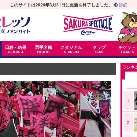
このサイトは2020年3月31日に更新を終了しました。
詳細
日程・結果
選手名鑑
スタジアム
クラブ
チケット
SCHEDULE
PROFILE
STADIUM
CLUB
TICKETS
ランキ
1
2