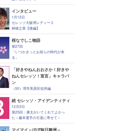
インタビュー
1月12日
セレッソ大阪堺レディース
林穂之香【後編】
桜なでしこ物語
第27回
「いつかきっとお前らの時代が来
る」
「好きやねんおおさか！好きや
ねんセレッソ！宣言」キャラバ
ン
（50）堺市美原区役所編
続 セレッソ・アイデンティティ
12月2日
第25回：康太がいてくれてよかっ
た～藤本選手の引退に寄せて～
マイマイ～ほぼ毎日舞洲～