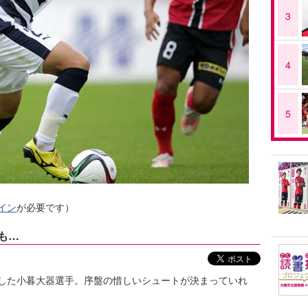
3
4
5
イン
が必要です）
トも…
した小暮大器選手。序盤の惜しいシュートが決まっていれ