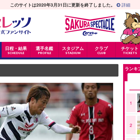
このサイトは2020年3月31日に更新を終了しました。
詳細
日程・結果
選手名鑑
スタジアム
クラブ
チケット
SCHEDULE
PROFILE
STADIUM
CLUB
TICKETS
ランキ
1
2