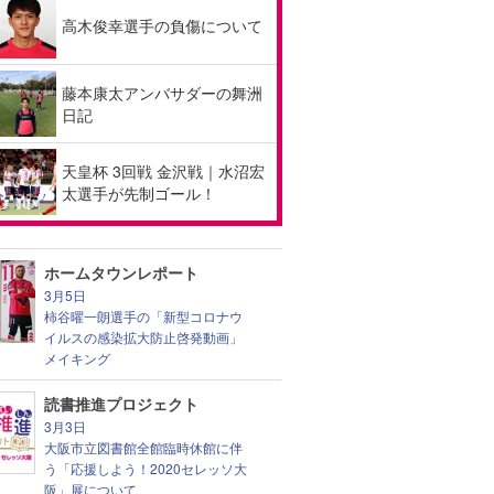
高木俊幸選手の負傷について
藤本康太アンバサダーの舞洲
日記
天皇杯 3回戦 金沢戦｜水沼宏
太選手が先制ゴール！
ホームタウンレポート
3月5日
柿谷曜一朗選手の「新型コロナウ
イルスの感染拡大防止啓発動画」
メイキング
読書推進プロジェクト
3月3日
大阪市立図書館全館臨時休館に伴
う「応援しよう！2020セレッソ大
阪」展について