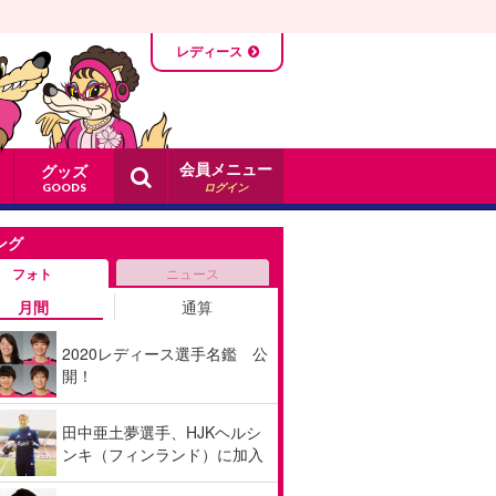
レディース
会員メニュー
グッズ
ログイン
GOODS
ング
フォト
ニュース
月間
通算
2020レディース選手名鑑 公
開！
田中亜土夢選手、HJKヘルシ
ンキ（フィンランド）に加入