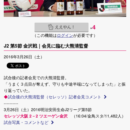
ええやん！
4
×
（この機能は
ログイン
が必要です）
J2 第5節 金沢戦｜会見に臨む大熊清監督
2016年3月26日（土）
試合後の記者会見での大熊清監督。
「うまく３点目が奪えず、守りも中途半端になってしまった」と振
り返っていた。
◆
試合後の大熊清監督（セレッソ）記者会見コメント
----------
3月26日（土）2016明治安田生命J2リーグ第5節
セレッソ大阪 2－2 ツエーゲン金沢
（16:04/金鳥スタ/11,482人）
試合写真・コメントなど