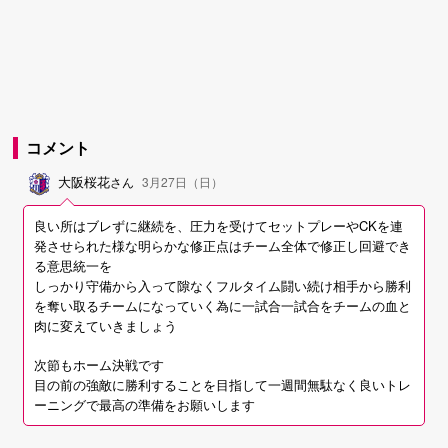
コメント
大阪桜花
さん
3月27日（日）
良い所はブレずに継続を、圧力を受けてセットプレーやCKを連
発させられた様な明らかな修正点はチーム全体で修正し回避でき
る意思統一を
しっかり守備から入って隙なくフルタイム闘い続け相手から勝利
を奪い取るチームになっていく為に一試合一試合をチームの血と
肉に変えていきましょう
次節もホーム決戦です
目の前の強敵に勝利することを目指して一週間無駄なく良いトレ
ーニングで最高の準備をお願いします