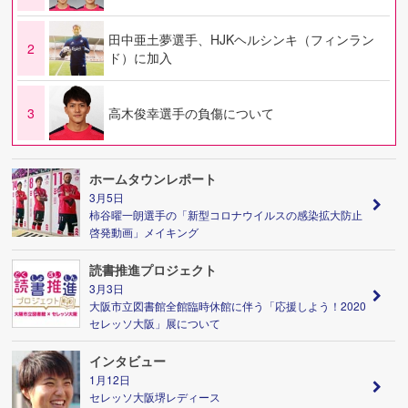
田中亜土夢選手、HJKヘルシンキ（フィンラン
2
ド）に加入
3
高木俊幸選手の負傷について
ホームタウンレポート
3月5日
柿谷曜一朗選手の「新型コロナウイルスの感染拡大防止
啓発動画」メイキング
読書推進プロジェクト
3月3日
大阪市立図書館全館臨時休館に伴う「応援しよう！2020
セレッソ大阪」展について
インタビュー
1月12日
セレッソ大阪堺レディース