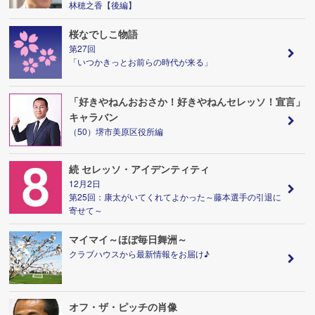
林穂之香【後編】
桜なでしこ物語
第27回
「いつかきっとお前らの時代が来る」
「好きやねんおおさか！好きやねんセレッソ！宣言」
キャラバン
（50）堺市美原区役所編
続 セレッソ・アイデンティティ
12月2日
第25回：康太がいてくれてよかった～藤本選手の引退に
寄せて～
マイマイ～ほぼ毎日舞洲～
クラブハウスから最新情報をお届け♪
オフ・ザ・ピッチの肖像