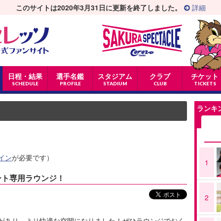
このサイトは2020年3月31日に更新を終了しました。
詳細
日程・結果
選手名鑑
スタジアム
クラブ
チケット
SCHEDULE
PROFILE
STADIUM
CLUB
TICKETS
ランキ
イン
が必要です）
1
シート専用ラウンジ！
2
があり、より快適な空間になりました！ぜひラウンジでおく