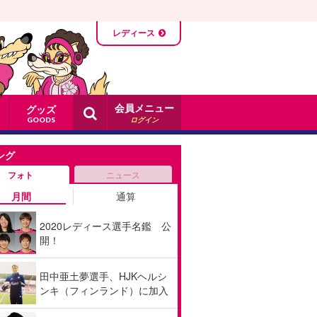
レディース
会員メニュー
グッズ
ログイン
GOODS
ング
フォト
ニュース
月間
通算
2020レディース選手名鑑 公
開！
田中亜土夢選手、HJKヘルシ
ンキ（フィンランド）に加入