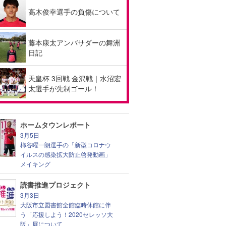
高木俊幸選手の負傷について
藤本康太アンバサダーの舞洲
日記
天皇杯 3回戦 金沢戦｜水沼宏
太選手が先制ゴール！
ホームタウンレポート
3月5日
柿谷曜一朗選手の「新型コロナウ
イルスの感染拡大防止啓発動画」
メイキング
読書推進プロジェクト
3月3日
大阪市立図書館全館臨時休館に伴
う「応援しよう！2020セレッソ大
阪」展について