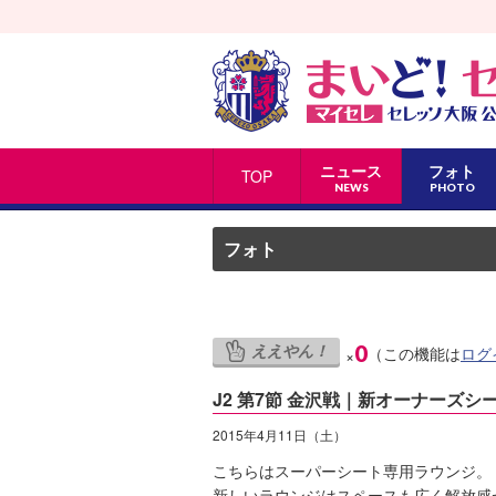
ニュース
フォト
TOP
NEWS
PHOTO
フォト
ええやん！
0
（この機能は
ログ
×
J2 第7節 金沢戦｜新オーナーズ
2015年4月11日（土）
こちらはスーパーシート専用ラウンジ。
新しいラウンジはスペースも広く解放感