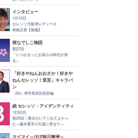
インタビュー
1月12日
セレッソ大阪堺レディース
林穂之香【後編】
桜なでしこ物語
第27回
「いつかきっとお前らの時代が来
る」
「好きやねんおおさか！好きや
ねんセレッソ！宣言」キャラバ
ン
（50）堺市美原区役所編
続 セレッソ・アイデンティティ
12月2日
第25回：康太がいてくれてよかっ
た～藤本選手の引退に寄せて～
マイマイ～ほぼ毎日舞洲～