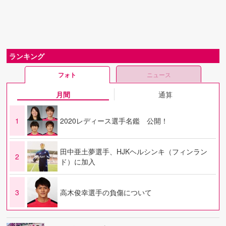
ランキング
フォト
ニュース
月間
通算
1
2020レディース選手名鑑 公開！
田中亜土夢選手、HJKヘルシンキ（フィンラン
2
ド）に加入
3
高木俊幸選手の負傷について