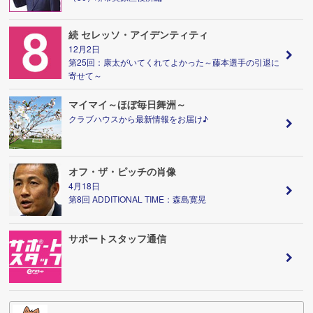
続 セレッソ・アイデンティティ
12月2日
第25回：康太がいてくれてよかった～藤本選手の引退に
寄せて～
マイマイ～ほぼ毎日舞洲～
クラブハウスから最新情報をお届け♪
オフ・ザ・ピッチの肖像
4月18日
第8回 ADDITIONAL TIME：森島寛晃
サポートスタッフ通信