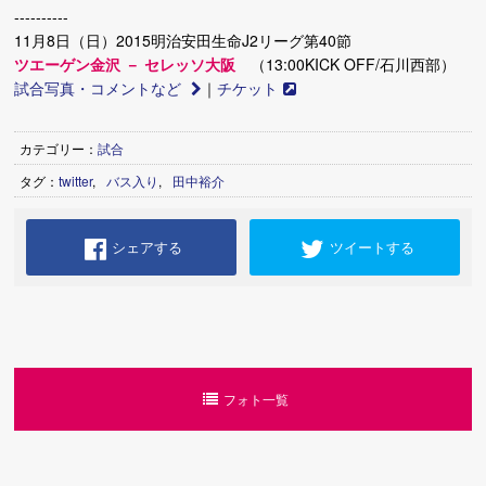
----------
11月8日（日）2015明治安田生命J2リーグ第40節
ツエーゲン金沢 － セレッソ大阪
（13:00KICK OFF/石川西部）
試合写真・コメントなど
｜
チケット
カテゴリー：
試合
タグ：
twitter
,
バス入り
,
田中裕介
シェアする
ツイートする
フォト一覧