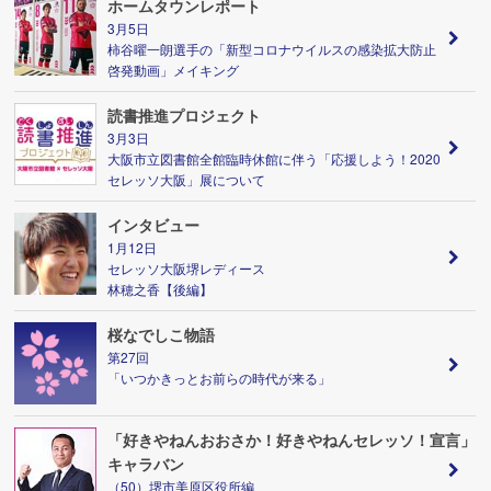
ホームタウンレポート
3月5日
柿谷曜一朗選手の「新型コロナウイルスの感染拡大防止
啓発動画」メイキング
読書推進プロジェクト
3月3日
大阪市立図書館全館臨時休館に伴う「応援しよう！2020
セレッソ大阪」展について
インタビュー
1月12日
セレッソ大阪堺レディース
林穂之香【後編】
桜なでしこ物語
第27回
「いつかきっとお前らの時代が来る」
「好きやねんおおさか！好きやねんセレッソ！宣言」
キャラバン
（50）堺市美原区役所編