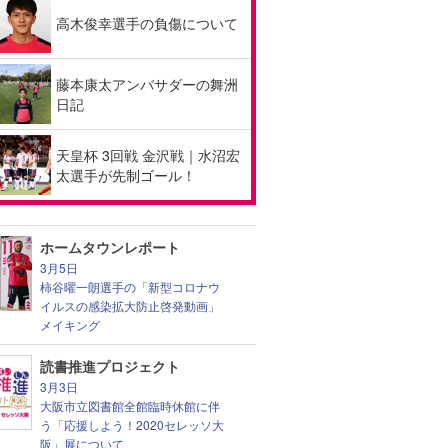
高木俊幸選手の負傷について
藤本康太アンバサダーの舞洲
日記
天皇杯 3回戦 金沢戦｜水沼宏
太選手が先制ゴール！
ホームタウンレポート
3月5日
柿谷曜一朗選手の「新型コロナウ
イルスの感染拡大防止啓発動画」
メイキング
読書推進プロジェクト
3月3日
大阪市立図書館全館臨時休館に伴
う「応援しよう！2020セレッソ大
阪」展について