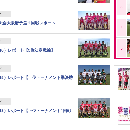
3
グ
権大会大阪府予選１回戦レポート
4
グ
5
18）レポート【3位決定戦編】
グ
18）レポート【上位トーナメント準決勝
グ
18）レポート【上位トーナメント1回戦