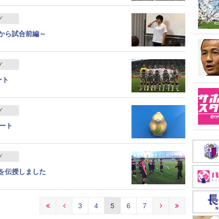
グ
夜から試合前編～
グ
ート
グ
ート
グ
を伝授しました
3
4
5
6
7