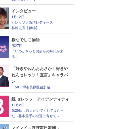
インタビュー
1月12日
セレッソ大阪堺レディース
林穂之香【後編】
桜なでしこ物語
第27回
「いつかきっとお前らの時代が来
る」
「好きやねんおおさか！好きや
ねんセレッソ！宣言」キャラバ
ン
（50）堺市美原区役所編
続 セレッソ・アイデンティティ
12月2日
第25回：康太がいてくれてよかっ
た～藤本選手の引退に寄せて～
マイマイ～ほぼ毎日舞洲～