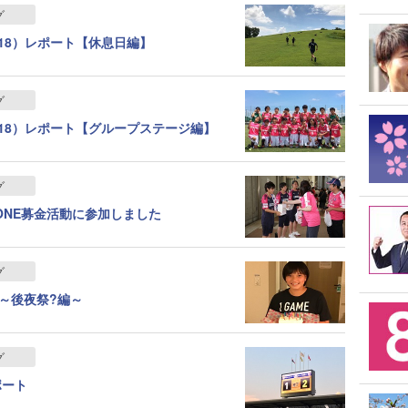
グ
18）レポート【休息日編】
グ
18）レポート【グループステージ編】
グ
 ONE募金活動に参加しました
グ
～後夜祭?編～
グ
ポート