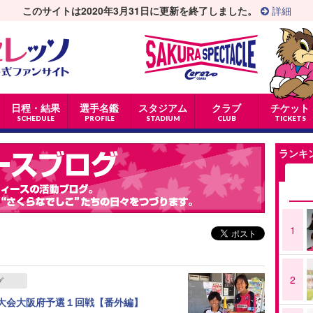
このサイトは2020年3月31日に更新を終了しました。
詳細
日程・結果
選手名鑑
スタジアム
クラブ
チケット
SCHEDULE
PROFILE
STADIUM
CLUB
TICKETS
ランキ
1
2
グ
手権大会大阪府予選１回戦【番外編】