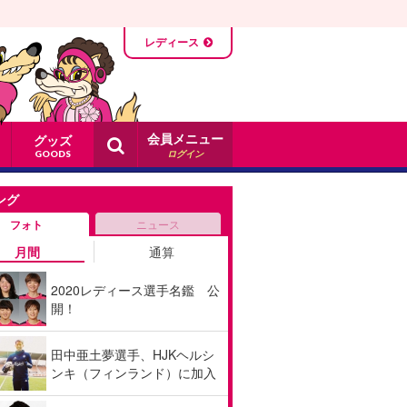
レディース
会員メニュー
グッズ
ログイン
GOODS
ング
フォト
ニュース
月間
通算
2020レディース選手名鑑 公
開！
田中亜土夢選手、HJKヘルシ
ンキ（フィンランド）に加入