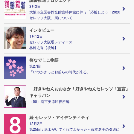
読書推進プロジェクト
3月3日
大阪市立図書館全館臨時休館に伴う「応援しよう！2020
セレッソ大阪」展について
インタビュー
1月12日
セレッソ大阪堺レディース
林穂之香【後編】
桜なでしこ物語
第27回
「いつかきっとお前らの時代が来る」
「好きやねんおおさか！好きやねんセレッソ！宣言」
キャラバン
（50）堺市美原区役所編
続 セレッソ・アイデンティティ
12月2日
第25回：康太がいてくれてよかった～藤本選手の引退に