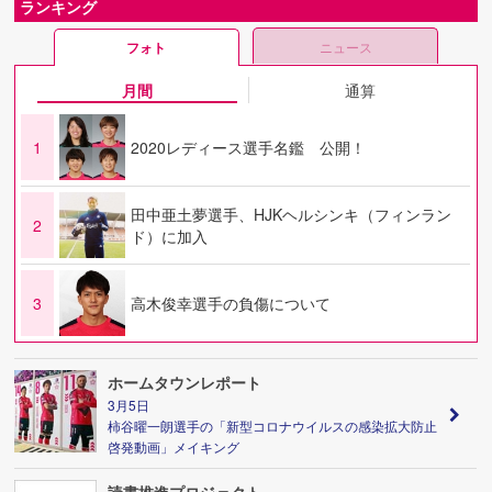
ランキング
フォト
ニュース
月間
通算
1
2020レディース選手名鑑 公開！
田中亜土夢選手、HJKヘルシンキ（フィンラン
2
ド）に加入
3
高木俊幸選手の負傷について
ホームタウンレポート
3月5日
柿谷曜一朗選手の「新型コロナウイルスの感染拡大防止
啓発動画」メイキング