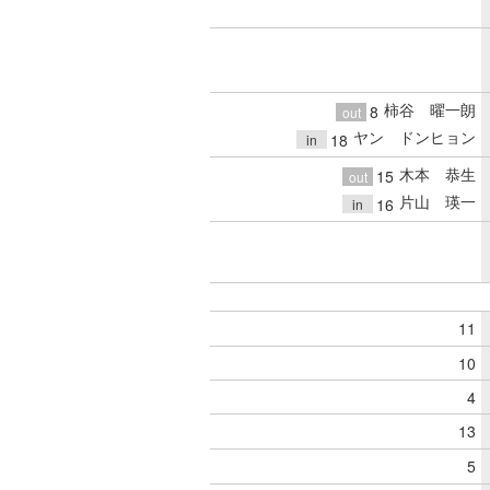
柿谷 曜一朗
8
out
ヤン ドンヒョン
18
in
木本 恭生
15
out
片山 瑛一
16
in
11
10
4
13
5