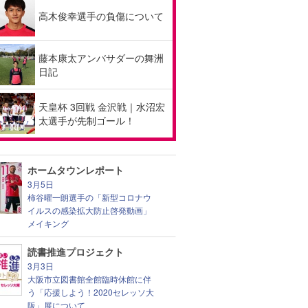
高木俊幸選手の負傷について
藤本康太アンバサダーの舞洲
日記
天皇杯 3回戦 金沢戦｜水沼宏
太選手が先制ゴール！
ホームタウンレポート
3月5日
柿谷曜一朗選手の「新型コロナウ
イルスの感染拡大防止啓発動画」
メイキング
読書推進プロジェクト
3月3日
大阪市立図書館全館臨時休館に伴
う「応援しよう！2020セレッソ大
阪」展について