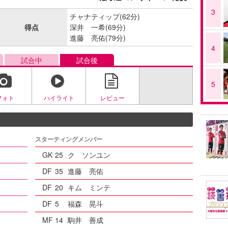
3
チャナティップ(62分)
得点
深井 一希(69分)
進藤 亮佑(79分)
4
試合中
試合後
5
フォト
ハイライト
レビュー
スターティングメンバー
GK
25
ク ソンユン
DF
35
進藤 亮佑
DF
20
キム ミンテ
DF
5
福森 晃斗
MF
14
駒井 善成