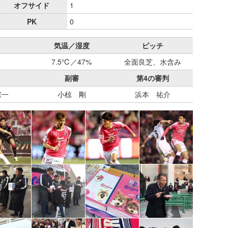
オフサイド
1
PK
0
気温／湿度
ピッチ
7.5℃／47%
全面良芝、水含み
副審
第4の審判
宗一
小椋 剛
浜本 祐介