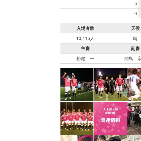
5
0
入場者数
天候
10,415人
晴
主審
副審
松尾 一
間島 