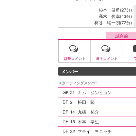
杉本 健勇(27分)
高木 俊幸(43分)
柿谷 曜一朗(72分)
試合前
監督コメント
選手コメント
メンバー
スターティングメンバー
GK
21
キム ジンヒョン
DF
2
松田 陸
DF
14
丸橋 祐介
DF
15
木本 恭生
DF
22
マテイ ヨニッチ