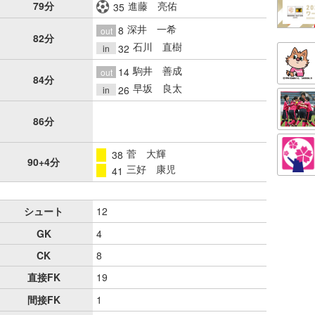
79分
進藤 亮佑
35
深井 一希
8
out
82分
石川 直樹
32
in
駒井 善成
14
out
84分
早坂 良太
26
in
86分
菅 大輝
38
警告
90+4分
三好 康児
41
警告
シュート
12
GK
4
CK
8
直接FK
19
間接FK
1