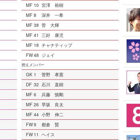
MF
10
宮澤 裕樹
MF
8
深井 一希
MF
38
菅 大輝
MF
41
三好 康児
MF
18
チャナティップ
FW
48
ジェイ
控えメンバー
GK
1
菅野 孝憲
DF
32
石川 直樹
MF
6
兵藤 慎剛
MF
26
早坂 良太
MF
44
小野 伸二
FW
9
都倉 賢
FW
11
ヘイス