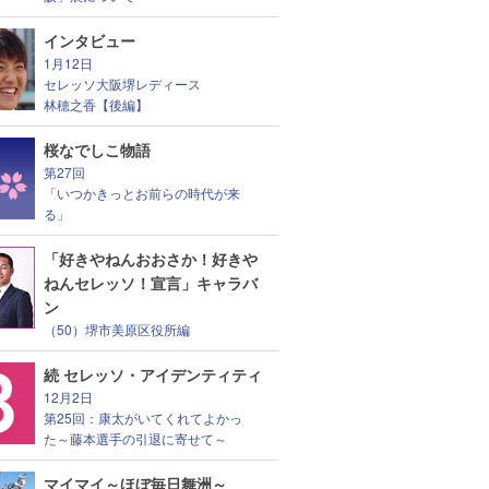
インタビュー
1月12日
セレッソ大阪堺レディース
林穂之香【後編】
桜なでしこ物語
第27回
「いつかきっとお前らの時代が来
る」
「好きやねんおおさか！好きや
ねんセレッソ！宣言」キャラバ
ン
（50）堺市美原区役所編
続 セレッソ・アイデンティティ
12月2日
第25回：康太がいてくれてよかっ
た～藤本選手の引退に寄せて～
マイマイ～ほぼ毎日舞洲～