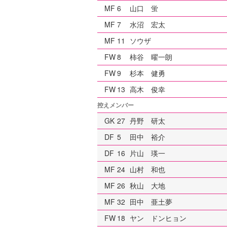
MF
6
山口 蛍
MF
7
水沼 宏太
MF
11
ソウザ
FW
8
柿谷 曜一朗
FW
9
杉本 健勇
FW
13
高木 俊幸
控えメンバー
GK
27
丹野 研太
DF
5
田中 裕介
DF
16
片山 瑛一
MF
24
山村 和也
MF
26
秋山 大地
MF
32
田中 亜土夢
FW
18
ヤン ドンヒョン