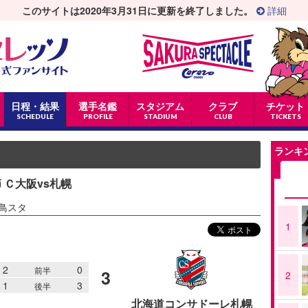
このサイトは2020年3月31日に更新を終了しました。
詳細
日程・結果
選手名鑑
スタジアム
クラブ
チケット
SCHEDULE
PROFILE
STADIUM
CLUB
TICKETS
ランキ
節 Ｃ大阪vs札幌
鳥スタ
1
2
0
前半
3
2
1
3
後半
北海道コンサドーレ札幌