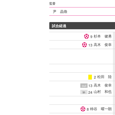
監督
尹 晶煥
試合経過
杉本 健勇
9
高木 俊幸
13
松田 陸
2
警告
高木 俊幸
13
out
山村 和也
24
in
柿谷 曜一朗
8