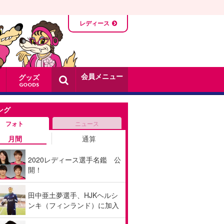
レディース
会員メニュー
グッズ
GOODS
ング
フォト
ニュース
月間
通算
2020レディース選手名鑑 公
開！
田中亜土夢選手、HJKヘルシ
ンキ（フィンランド）に加入