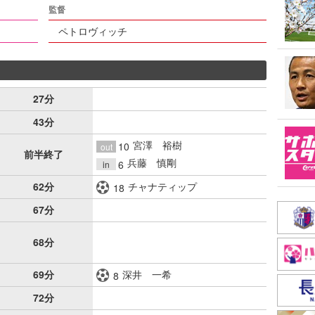
監督
ペトロヴィッチ
27分
43分
宮澤 裕樹
10
out
前半終了
兵藤 慎剛
6
in
62分
チャナティップ
18
67分
68分
69分
深井 一希
8
72分