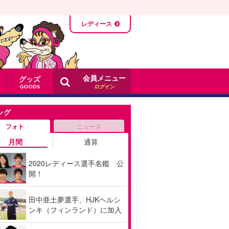
レディース
会員メニュー
グッズ
ログイン
GOODS
ング
フォト
ニュース
月間
通算
2020レディース選手名鑑 公
開！
田中亜土夢選手、HJKヘルシ
ンキ（フィンランド）に加入