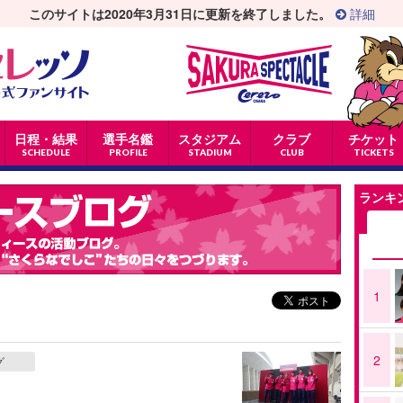
このサイトは2020年3月31日に更新を終了しました。
詳細
日程・結果
選手名鑑
スタジアム
クラブ
チケット
SCHEDULE
PROFILE
STADIUM
CLUB
TICKETS
ランキ
1
2
グ