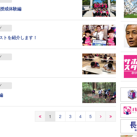
～授戒体験編
グ
ストを紹介します！
グ
グ
編
1
2
3
4
5