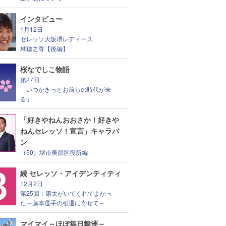
インタビュー
1月12日
セレッソ大阪堺レディース
林穂之香【後編】
桜なでしこ物語
第27回
「いつかきっとお前らの時代が来
る」
「好きやねんおおさか！好きや
ねんセレッソ！宣言」キャラバ
ン
（50）堺市美原区役所編
続 セレッソ・アイデンティティ
12月2日
第25回：康太がいてくれてよかっ
た～藤本選手の引退に寄せて～
マイマイ～ほぼ毎日舞洲～