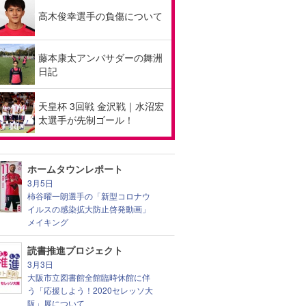
高木俊幸選手の負傷について
藤本康太アンバサダーの舞洲
日記
天皇杯 3回戦 金沢戦｜水沼宏
太選手が先制ゴール！
ホームタウンレポート
3月5日
柿谷曜一朗選手の「新型コロナウ
イルスの感染拡大防止啓発動画」
メイキング
読書推進プロジェクト
3月3日
大阪市立図書館全館臨時休館に伴
う「応援しよう！2020セレッソ大
阪」展について