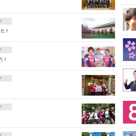
グ
した！
グ
た！
グ
グ
グ