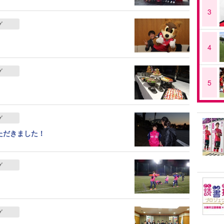
3
グ
4
グ
5
グ
ただきました！
グ
グ