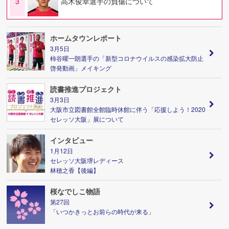
3
高木俊幸選手の負傷について
ホームタウンレポート
3月5日
柿谷曜一朗選手の「新型コロナウイルスの感染拡大防止
啓発動画」メイキング
読書推進プロジェクト
3月3日
大阪市立図書館全館臨時休館に伴う「応援しよう！2020
セレッソ大阪」展について
インタビュー
1月12日
セレッソ大阪堺レディース
林穂之香【後編】
桜なでしこ物語
第27回
「いつかきっとお前らの時代が来る」