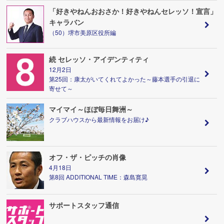
「好きやねんおおさか！好きやねんセレッソ！宣言」
キャラバン
（50）堺市美原区役所編
続 セレッソ・アイデンティティ
12月2日
第25回：康太がいてくれてよかった～藤本選手の引退に
寄せて～
マイマイ～ほぼ毎日舞洲～
クラブハウスから最新情報をお届け♪
オフ・ザ・ピッチの肖像
4月18日
第8回 ADDITIONAL TIME：森島寛晃
サポートスタッフ通信